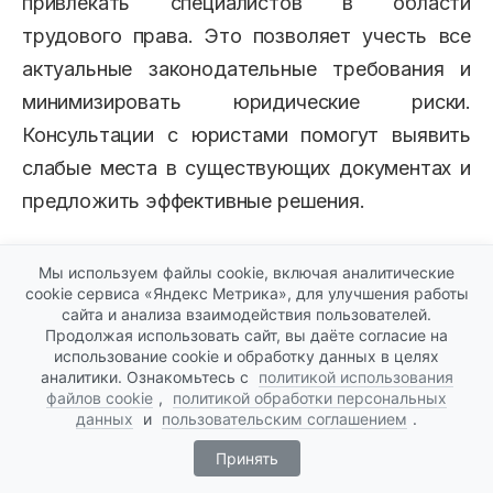
привлекать специалистов в области
трудового права. Это позволяет учесть все
актуальные законодательные требования и
минимизировать юридические риски.
Консультации с юристами помогут выявить
слабые места в существующих документах и
предложить эффективные решения.
Консультации с юристами помогают
Мы используем файлы cookie, включая аналитические
cookie сервиса «Яндекс Метрика», для улучшения работы
предотвратить юридические риски и усилить
сайта и анализа взаимодействия пользователей.
Продолжая использовать сайт, вы даёте согласие на
защиту компании.
использование cookie и обработку данных в целях
аналитики. Ознакомьтесь с
политикой использования
файлов cookie
,
политикой обработки персональных
Наконец, чтобы политика компании и
данных
и
пользовательским соглашением
.
трудовой договор были действительно
Принять
эффективны, их необходимо периодически