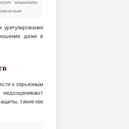
могут защитить
возможным.
х урегулирования
тношения даже в
тв
ести к серьезным
недооценивают
ащиты, такие как