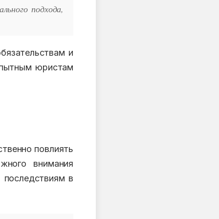
льного подхода,
бязательствам и
 опытным юристам
ственно повлиять
жного внимания
м последствиям в