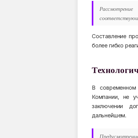
Рассмотрени
соответствующ
Составление про
более гибко реаг
Технологич
В современном 
Компании, не у
заключении до
дальнейшем.
Предусмотрени