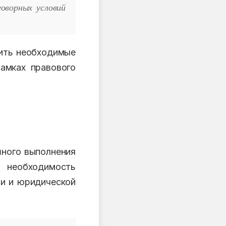
оворных условий
.
сить необходимые
амках правового
шного выполнения
у необходимость
ти и юридической