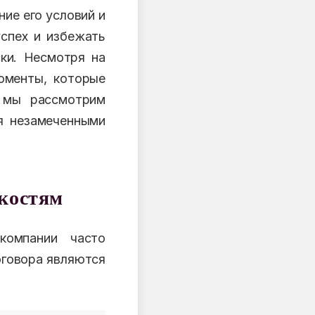
ие его условий и
успех и избежать
ски. Несмотря на
моменты, которые
е мы рассмотрим
я незамеченными
нкостям
компании часто
оговора являются