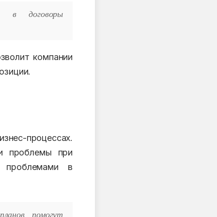
ие в договоры
озволит компании
озиции.
знес-процессах.
 и проблемы при
и проблемами в
планов помогут