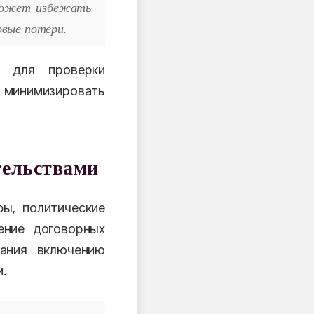
оможет избежать
овые потери.
х для проверки
о минимизировать
тельствами
ы, политические
ение договорных
мания включению
и.