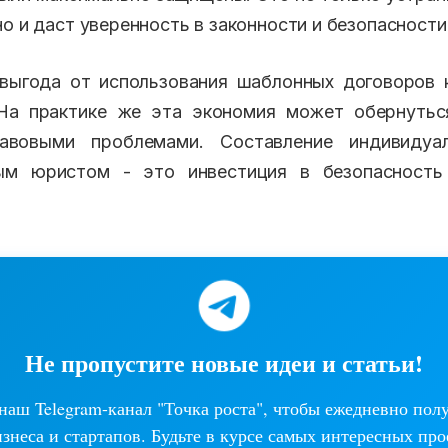
о и даст уверенность в законности и безопасности
 выгода от использования шаблонных договоров 
 На практике же эта экономия может обернутьс
авовыми проблемами. Составление индивидуал
ым юристом - это инвестиция в безопасность
Не пропустите новые идеи и статьи!
аш Telegram-канал "Точка роста", чтобы ежедневно пол
изнеса и стартапов. Будьте в курсе самых интересных про