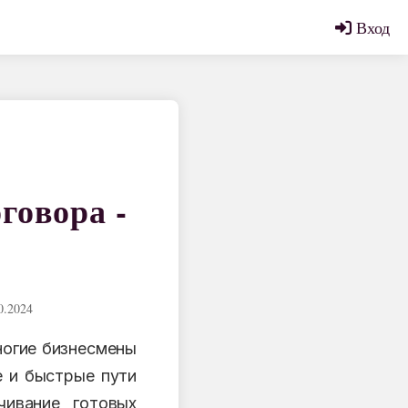
Вход
говора -
0.2024
ногие бизнесмены
е и быстрые пути
чивание готовых