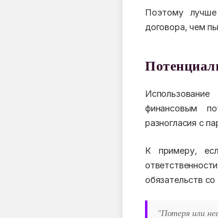
Поэтому лучше 
договора, чем п
Потенциаль
Использование
финансовым по
разногласия с п
К примеру, ес
ответственнос
обязательств со
"Потеря или не