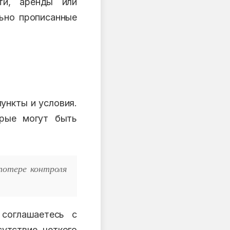
ти, аренды или
льно прописанные
ункты и условия.
орые могут быть
потере контроля
 соглашаетесь с
утствие четкого