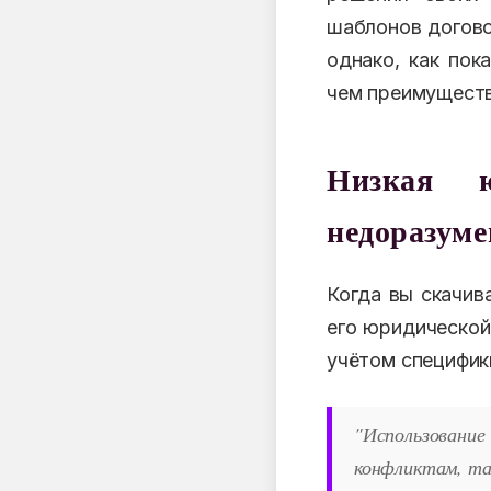
шаблонов догово
однако, как пок
чем преимуществ
Низкая 
недоразум
Когда вы скачив
его юридической
учётом специфик
"Использовани
конфликтам, так