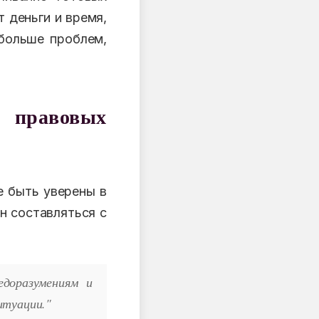
 деньги и время,
 больше проблем,
правовых
е быть уверены в
н составляться с
едоразумениям и
итуации."