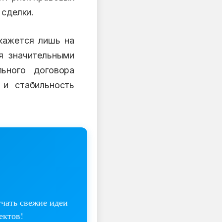
 сделки.
кажется лишь на
я значительными
ьного договора
 и стабильность
учать свежие идеи
ектов!