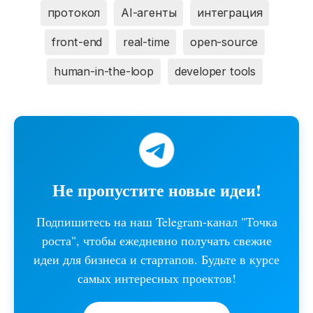
протокол
AI-агенты
интеграция
front-end
real-time
open-source
human-in-the-loop
developer tools
Не пропустите новые идеи!
Подпишитесь на наш Telegram-канал "Точка
роста", чтобы ежедневно получать свежие
идеи для бизнеса и стартапов. Будьте в курсе
самых интересных проектов!