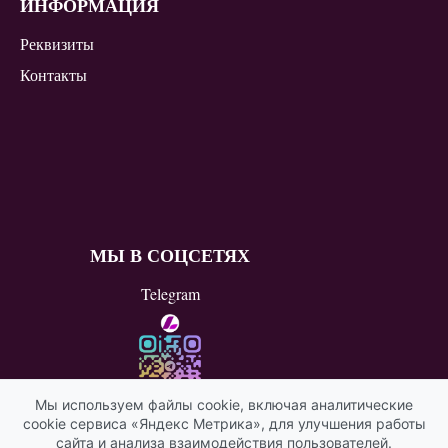
ИНФОРМАЦИЯ
Реквизиты
Контакты
МЫ В СОЦСЕТЯХ
Telegram
Мы используем файлы cookie, включая аналитические
cookie сервиса «Яндекс Метрика», для улучшения работы
ВКонтакте
сайта и анализа взаимодействия пользователей.