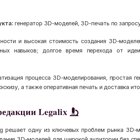
укта:
генератор 3D-моделей, 3D-печать по запрос
ости и высокая стоимость создания 3D-моделе
нных навыков; долгое время перехода от иде
тизация процесса 3D-моделирования, простая ге
эскизу, а также оперативная печать и доставка ит
редакции Legalix
ng решает одну из ключевых проблем рынка 3D-
дания 3D-моделей для широкой аудитории без спе