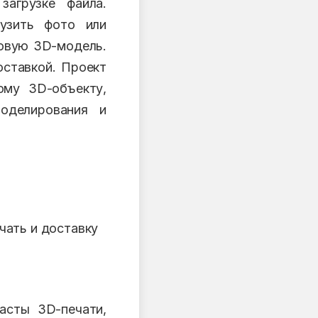
загрузке файла.
рузить фото или
товую 3D-модель.
оставкой. Проект
ому 3D-объекту,
оделирования и
чать и доставку
асты 3D-печати,