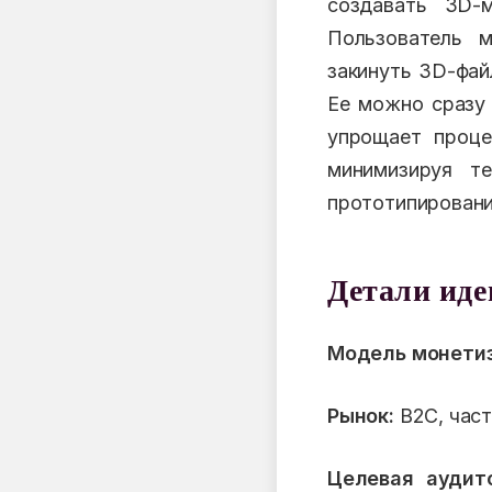
создавать 3D-м
Пользователь м
закинуть 3D-фай
Ее можно сразу 
упрощает проце
минимизируя т
прототипировани
Детали ид
Модель монетиз
Рынок:
B2C, част
Целевая аудит