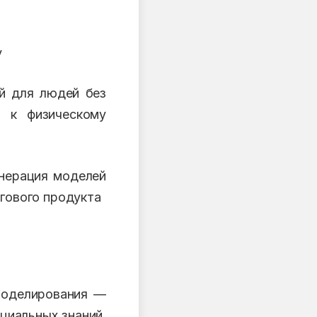
у
й для людей без
и к физическому
нерация моделей
огового продукта
моделирования —
циальных знаний.