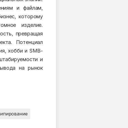
ениям и файлам,
бизнес, которому
омное изделие.
ность, превращая
екта. Потенциал
ия, хобби и SMB-
сштабируемости и
вывода на рынок
типирование