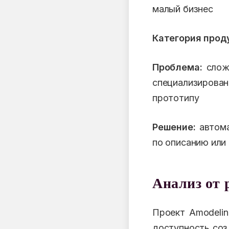
малый бизнес
Категория прод
Проблема:
сложн
специализирова
прототипу
Решение:
автома
по описанию или 
Анализ от 
Проект Amodeli
доступность соз