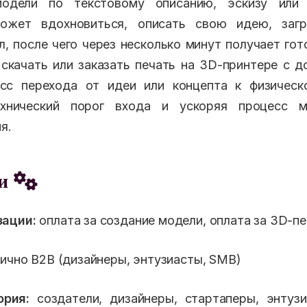
одели по текстовому описанию, эскизу или 
ожет вдохновиться, описать свою идею, заг
л, после чего через несколько минут получает го
скачать или заказать печать на 3D-принтере с д
сс перехода от идеи или концепта к физическ
ехнический порог входа и ускоряя процесс м
я.
еи
ации:
оплата за создание модели, оплата за 3D-пе
ично B2B (дизайнеры, энтузиасты, SMB)
ория:
создатели, дизайнеры, стартаперы, энтузи