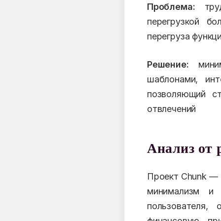
Проблема:
труд
перегрузкой бо
перегруза функц
Решение:
миним
шаблонами, ин
позволяющий ст
отвлечений
Анализ от 
Проект Chunk — 
минимализм и 
пользователя,
финансовую при