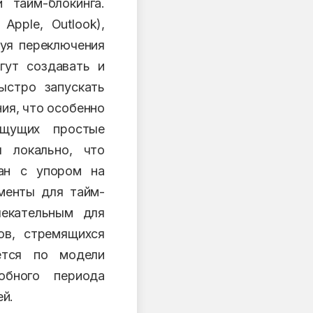
 тайм-блокинга.
Apple, Outlook),
буя переключения
гут создавать и
ыстро запускать
ия, что особенно
ищущих простые
 локально, что
дан с упором на
менты для тайм-
лекательным для
ов, стремящихся
ется по модели
обного периода
ей.