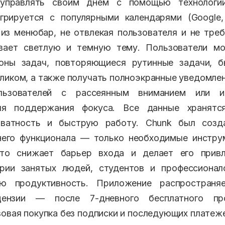
управлять своим днем с помощью технологии
рируется с популярными календарями (Google, 
из менюбар, не отвлекая пользователя и не тре
вает светлую и темную тему. Пользователи мо
оны задач, повторяющиеся рутинные задачи, б
ликом, а также получать полноэкранные уведомлен
ьзователей с рассеянным вниманием или 
ля поддержания фокуса. Все данные хранятся
иватность и быструю работу. Chunk был соз
него функционала — только необходимые инстру
что снижает барьер входа и делает его прив
рии занятых людей, студентов и профессионал
ую продуктивность. Приложение распространя
цензии — после 7-дневного бесплатного пр
зовая покупка без подписки и последующих платеж