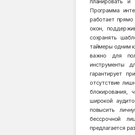
планировать и 
Программа интег
работает прямо 
окон, поддержи
сохранять шабл
таймеры одним к
важно для пол
инструменты д
гарантирует пр
отсутствие лиш
блокирования, 
широкой аудито
повысить личн
бессрочной ли
предлагается ра