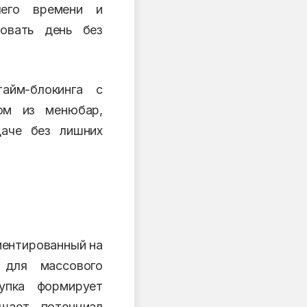
чего времени и
ровать день без
айм-блокинга с
ом из менюбар,
даче без лишних
иентированный на
 для массового
упка формирует
ьшает потенциал