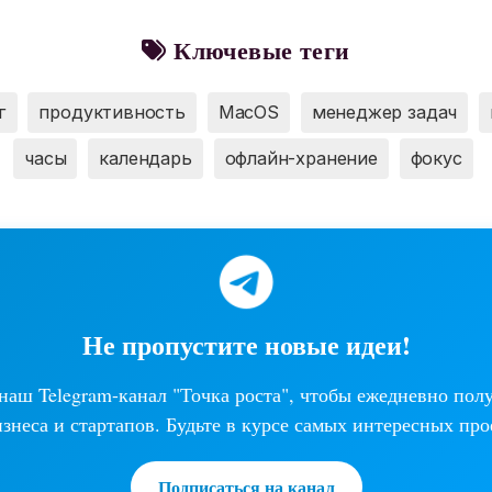
Ключевые теги
г
продуктивность
MacOS
менеджер задач
часы
календарь
офлайн-хранение
фокус
Не пропустите новые идеи!
аш Telegram-канал "Точка роста", чтобы ежедневно пол
изнеса и стартапов. Будьте в курсе самых интересных про
Подписаться на канал