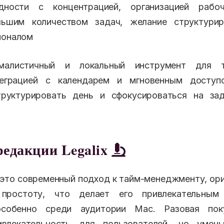
ности с концентрацией, организацией рабо
льшим количеством задач, желание структури
ионалом
алистичный и локальный инструмент для т
теграцией с календарем и мгновенным доступ
руктурировать день и сфокусироваться на за
редакции Legalix
это современный подход к тайм-менеджменту, ор
простоту, что делает его привлекательным
 особенно среди аудитории Mac. Разовая пок
влекательность для пользователей, но умен