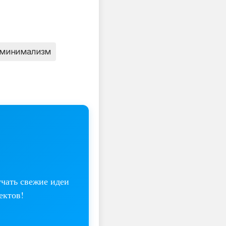
минимализм
учать свежие идеи
ектов!