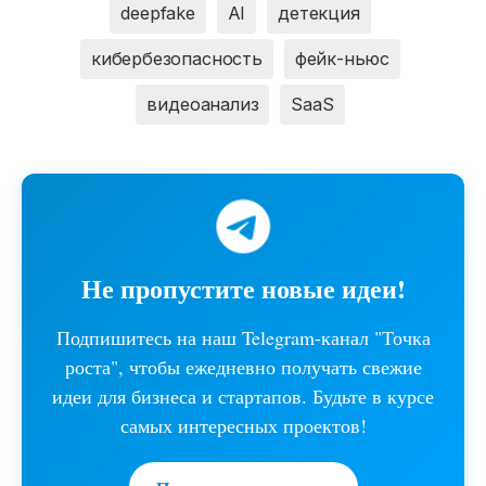
deepfake
AI
детекция
кибербезопасность
фейк-ньюс
видеоанализ
SaaS
Не пропустите новые идеи!
Подпишитесь на наш Telegram-канал "Точка
роста", чтобы ежедневно получать свежие
идеи для бизнеса и стартапов. Будьте в курсе
самых интересных проектов!