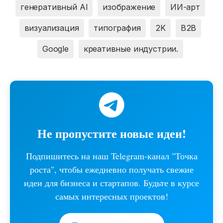
генеративный AI
изображение
ИИ-арт
визуализация
типография
2K
B2B
Google
креативные индустрии.
Не пропустите новые идеи!
Подпишитесь на наш Telegram-канал "Точка
роста", чтобы ежедневно получать свежие
идеи для бизнеса и стартапов. Будьте в курсе
самых интересных проектов!