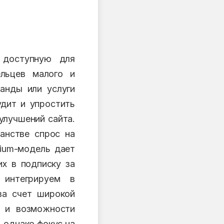
 доступную для
ельцев малого и
анды или услуги
удит и упростить
улучшений сайта.
ранстве спрос на
mium-модель дает
их в подписку за
 интегрируем в
 за счет широкой
в и возможности
 однако фокус на