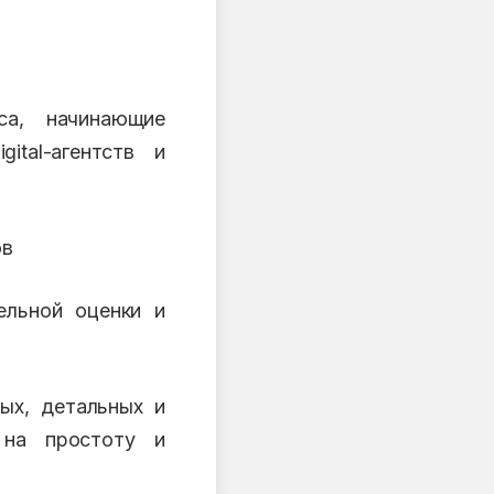
а, начинающие
ital-агентств и
ов
ельной оценки и
ых, детальных и
 на простоту и