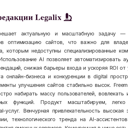
редакции Legalix
 решает актуальную и масштабную задачу —
ов оптимизацию сайтов, что важно для влад
са, которым недоступны специализированные ком
в. Использование AI позволяет автоматизировать а
ендаций, снижая барьеры входа и ускоряя ROI от 
а онлайн-бизнеса и конкуренции в digital прост
менты улучшения сайтов стабильно высок. Free
тро набирать массу пользователей, вовлекать 
ных функций. Продукт масштабируем, легко
tal-услуг. Венчурная привлекательность высокая
рии, технологического тренда на AI-ассистенто
вития смежных сервисов. Конкуренция в нише есть,