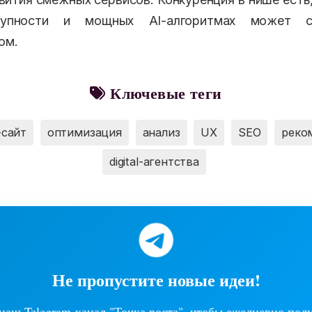
тупности и мощных AI-алгоритмах может 
ом.
Ключевые теги
-сайт
оптимизация
анализ
UX
SEO
реко
digital-агентства
Не пропустите новые идеи!
аш Telegram-канал "Точка роста", чтобы ежедневно пол