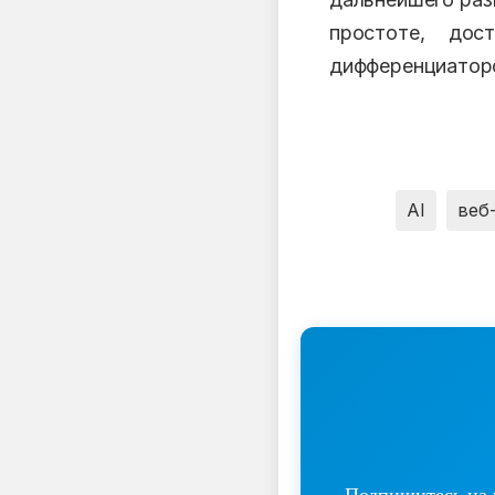
простоте, дос
дифференциатор
AI
веб
Подпишитесь на н