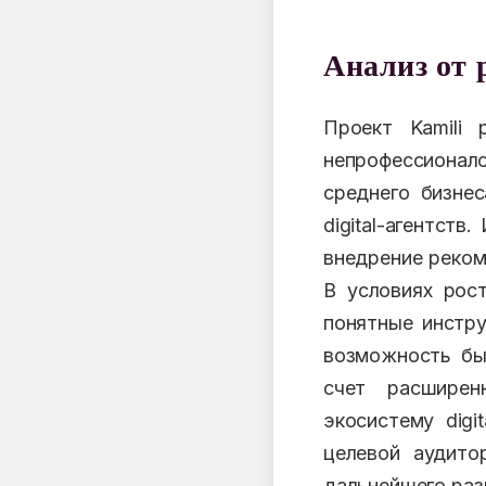
Анализ от 
Проект Kamili
непрофессионал
среднего бизне
digital-агентст
внедрение реком
В условиях рост
понятные инстру
возможность быс
счет расширен
экосистему digi
целевой аудито
дальнейшего раз