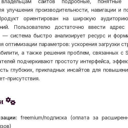
 владельцам сайтов подробные, понятные 
я улучшения производительности, навигации и п
Продукт ориентирован на широкую аудитори
аний. Пользователю достаточно ввести адрес
и — система быстро анализирует ресурс и форм
ля оптимизации параметров: ускорения загрузки ст
билити, а также решения проблем, связанных с 
телей подчеркивают простоту интерфейса, эффе
сть глубоких, прикладных инсайтов для повышен
ет-присутствия.
еи
зации:
freemium/подписка (оплата за расширен
изов)