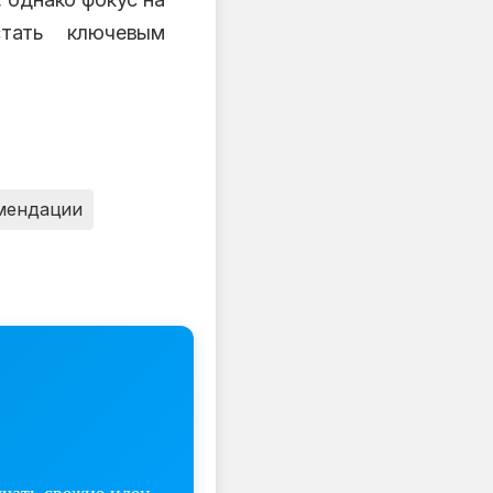
стать ключевым
мендации
учать свежие идеи