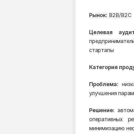
Рынок:
B2B/B2C
Целевая аудит
предпринимател
стартапы
Категория прод
Проблема:
низка
улучшения парам
Решение:
автома
оперативных р
минимизацию нео