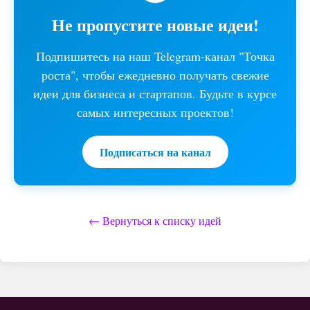
Не пропустите новые идеи!
Подпишитесь на наш Telegram-канал "Точка
роста", чтобы ежедневно получать свежие
идеи для бизнеса и стартапов. Будьте в курсе
самых интересных проектов!
Подписаться на канал
← Вернуться к списку идей