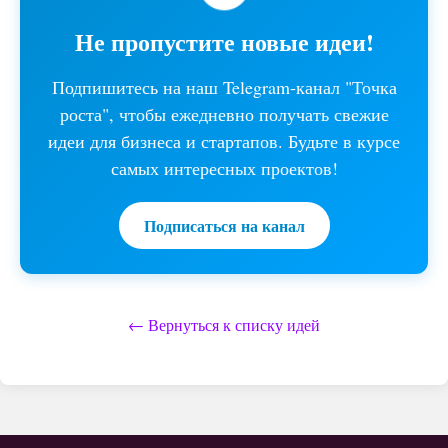
Не пропустите новые идеи!
Подпишитесь на наш Telegram-канал "Точка
роста", чтобы ежедневно получать свежие
идеи для бизнеса и стартапов. Будьте в курсе
самых интересных проектов!
Подписаться на канал
← Вернуться к списку идей