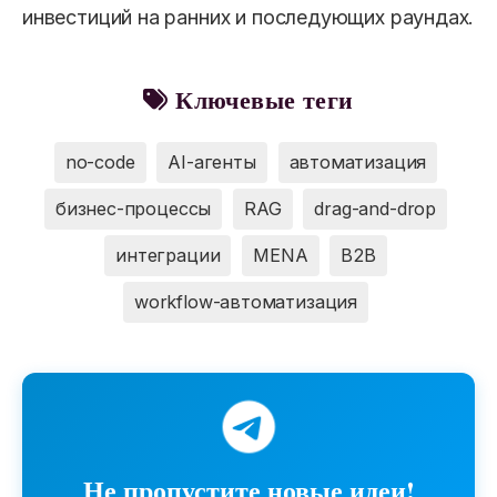
инвестиций на ранних и последующих раундах.
Ключевые теги
no-code
AI-агенты
автоматизация
бизнес-процессы
RAG
drag-and-drop
интеграции
MENA
B2B
workflow-автоматизация
Не пропустите новые идеи!