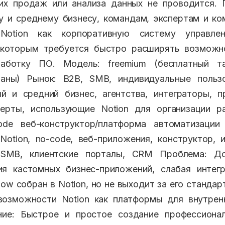
них продаж или анализа данных не проводится. 
 и среднему бизнесу, командам, экспертам и ко
Notion как корпоративную систему управле
 которым требуется быстро расширять возможн
работку ПО. Модель: freemium (бесплатный т
аны) Рынок: B2B, SMB, индивидуальные польз
й и средний бизнес, агентства, интеграторы, 
ерты, использующие Notion для организации р
ode веб-конструктор/платформа автоматизации
Notion, no-code, веб-приложения, конструктор, и
 SMB, клиентские порталы, CRM Проблема: Д
ия кастомных бизнес-приложений, слабая интегр
low собран в Notion, но не выходит за его станда
возможности Notion как платформы для внутренн
ние: Быстрое и простое создание профессиона