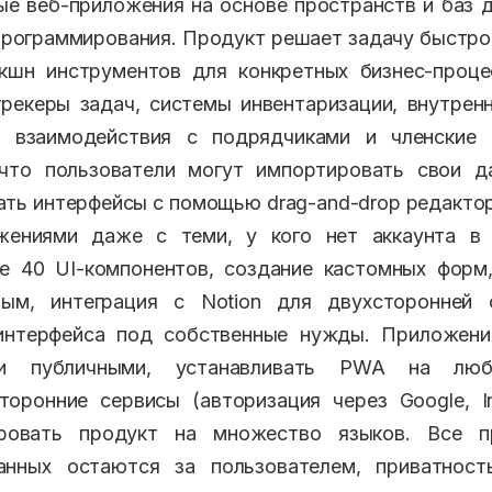
е веб-приложения на основе пространств и баз д
рограммирования. Продукт решает задачу быстро
кшн инструментов для конкретных бизнес-процес
рекеры задач, системы инвентаризации, внутрен
 взаимодействия с подрядчиками и членские 
 что пользователи могут импортировать свои да
ать интерфейсы с помощью drag-and-drop редакто
жениями даже с теми, у кого нет аккаунта в 
е 40 UI-компонентов, создание кастомных форм,
ым, интеграция с Notion для двухсторонней 
интерфейса под собственные нужды. Приложен
и публичными, устанавливать PWA на люб
торонние сервисы (авторизация через Google, In
ировать продукт на множество языков. Все п
анных остаются за пользователем, приватность