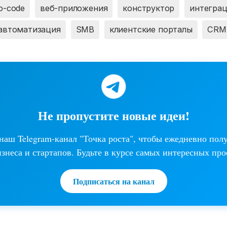
o-code
веб-приложения
конструктор
интегра
автоматизация
SMB
клиентские порталы
CRM
Не пропустите новые идеи!
аш Telegram-канал "Точка роста", чтобы ежедневно пол
изнеса и стартапов. Будьте в курсе самых интересных про
Подписаться на канал