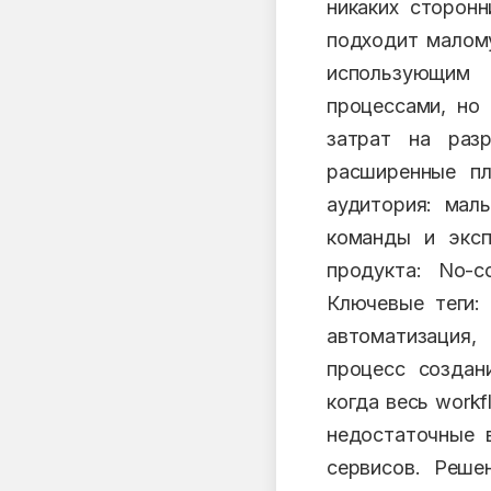
никаких сторон
подходит малому
использующим 
процессами, но
затрат на раз
расширенные пл
аудитория: малы
команды и эксп
продукта: No-c
Ключевые теги: 
автоматизация,
процесс создан
когда весь workf
недостаточные 
сервисов. Реше