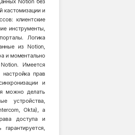
анных Notion без
й кастомизации и
сов: клиентские
ние инструменты,
порталы. Логика
нные из Notion,
ра и моментально
Notion. Имеется
 настройка прав
синхронизации и
ия можно делать
ые устройства,
tercom, Okta), а
рава доступа и
 гарантируется,