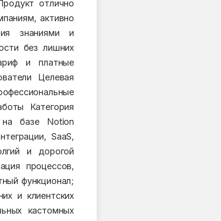
Продукт отлично
мпаниям, активно
ния знаниями и
ости без лишних
ариф и платные
ователи Целевая
профессиональные
аботы Категория
 на базе Notion
нтеграции, SaaS,
олгий и дорогой
ация процессов,
ртный функционал;
их и клиентских
льных кастомных