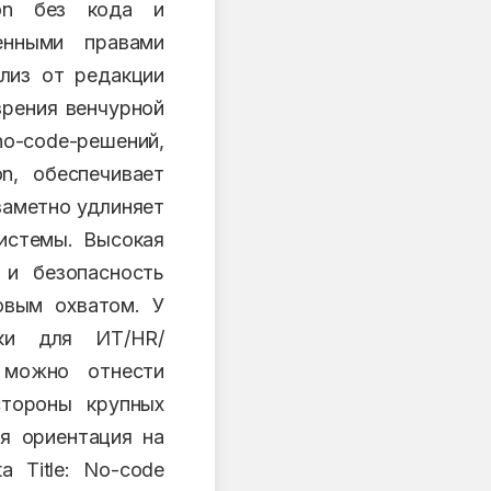
ion без кода и
енными правами
ализ от редакции
зрения венчурной
o-code-решений,
n, обеспечивает
заметно удлиняет
системы. Высокая
 и безопасность
овым охватом. У
лки для ИТ/HR/
м можно отнести
стороны крупных
ая ориентация на
 Title: No-code