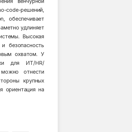
рения венчурной
o-code-решений,
n, обеспечивает
заметно удлиняет
системы. Высокая
 и безопасность
овым охватом. У
лки для ИТ/HR/
м можно отнести
стороны крупных
ая ориентация на