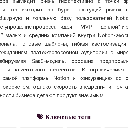
pps выглядит очень перспективно с точки з
сти: он выходит на бурно растущий рынок n
бширную и лояльную базу пользователей Notio
е упрощение процесса “идея — MVP — деплой” и 
” малых и средних компаний внутри Notion-эко
ионала, готовые шаблоны, гибкая кастомизация
ожиданиям платежеспособной аудитории с мир
абируемая SaaS-модель, хорошие предпосы
го и клиентского сегментов. К ограничения
 самой платформы Notion и конкуренцию со 
 экосистем, однако скорость внедрения и точн
ности бизнеса делают продукт значимым.
Ключевые теги