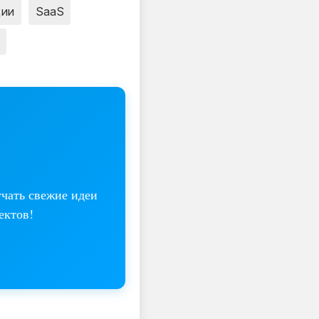
ции
SaaS
учать свежие идеи
ектов!