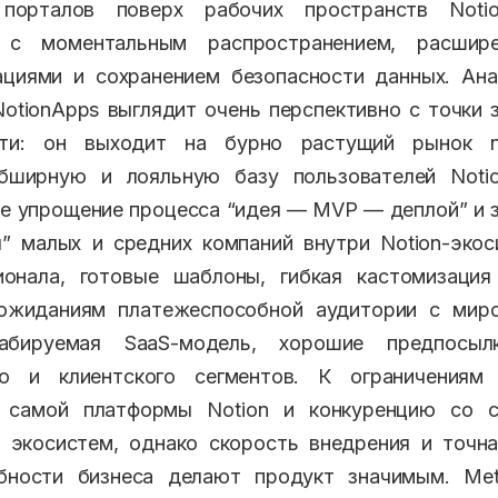
порталов поверх рабочих пространств Not
, с моментальным распространением, расшир
ациями и сохранением безопасности данных. Ан
 NotionApps выглядит очень перспективно с точки 
сти: он выходит на бурно растущий рынок n
бширную и лояльную базу пользователей Notio
е упрощение процесса “идея — MVP — деплой” и 
” малых и средних компаний внутри Notion-эко
ионала, готовые шаблоны, гибкая кастомизация
ожиданиям платежеспособной аудитории с мир
абируемая SaaS-модель, хорошие предпосы
го и клиентского сегментов. К ограничения
 самой платформы Notion и конкуренцию со 
 экосистем, однако скорость внедрения и точн
бности бизнеса делают продукт значимым. Meta