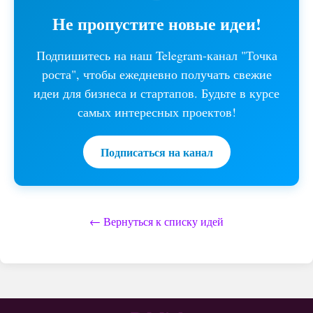
Не пропустите новые идеи!
Подпишитесь на наш Telegram-канал "Точка
роста", чтобы ежедневно получать свежие
идеи для бизнеса и стартапов. Будьте в курсе
самых интересных проектов!
Подписаться на канал
← Вернуться к списку идей