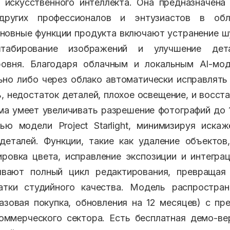
 искусственного интеллекта. Она предназначена
других профессионалов и энтузиастов в обл
новные функции продукта включают устранение 
штабирование изображений и улучшение де
ровня. Благодаря облачным и локальным AI-мо
ьно либо через облако автоматически исправлять
, недостаток деталей, плохое освещение, и восста
ма умеет увеличивать разрешение фотографий до 
ю модели Project Starlight, минимизируя искаж
деталей. Функции, такие как удаление объектов
ировка цвета, исправление экспозиции и интеграц
ывают полный цикл редактирования, превращая
атки студийного качества. Модель распростра
азовая покупка, обновления на 12 месяцев) с п
оммерческого сектора. Есть бесплатная демо-ве