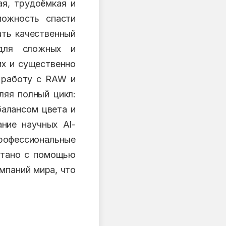
я, трудоёмкая и
можность спасти
ать качественный
для сложных и
их и существенно
т работу с RAW и
ляя полный цикл:
балансом цвета и
ние научных AI-
рофессиональные
отано с помощью
омпаний мира, что