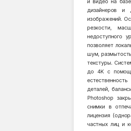
и видео на базе
дизайнеров и 
изображений. Ос
резкости, мас
недоступного у
позволяет локал
шум, размытость
текстуры. Систе
до 4K с помощь
естественность 
деталей, баланс
Photoshop закр
снимки в отпеч
лицензия (однор
частных лиц и к