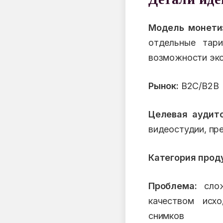
Модель монети
отдельные тари
возможности эк
Рынок:
B2C/B2B
Целевая аудито
видеостудии, пр
Категория прод
Проблема:
слож
качеством исхо
снимков