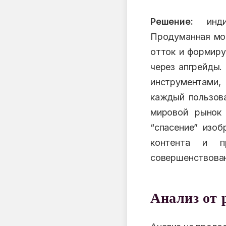
Решение:
индив
Продуманная мон
отток и формиру
через апгрейды.
инструментами,
каждый пользова
мировой рынок 
“спасение” изоб
контента и п
совершенствован
Анализ от 