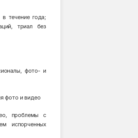
 в течение года;
аций, триал без
ионалы, фото- и
я фото и видео
ео, проблемы с
ием испорченных