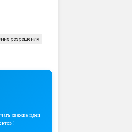
ение разрешения
учать свежие идеи
ектов!