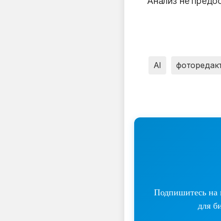
Анализ не предо
AI
фоторедак
Подпишитесь на н
для б