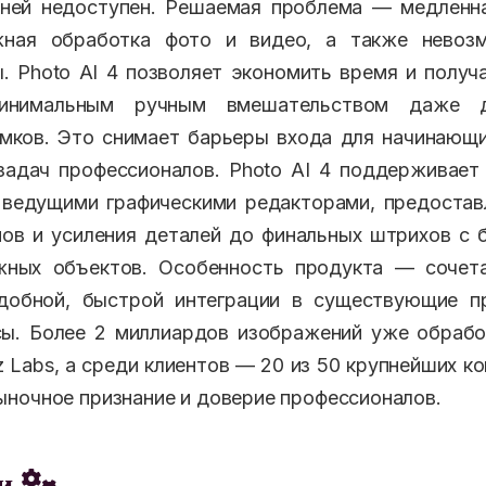
 ней недоступен. Решаемая проблема — медленна
жная обработка фото и видео, а также невоз
. Photo AI 4 позволяет экономить время и получ
минимальным ручным вмешательством даже 
мков. Это снимает барьеры входа для начинающ
задач профессионалов. Photo AI 4 поддерживае
 ведущими графическими редакторами, предостав
ов и усиления деталей до финальных штрихов с 
жных объектов. Особенность продукта — сочета
добной, быстрой интеграции в существующие п
сы. Более 2 миллиардов изображений уже обраб
 Labs, а среди клиентов — 20 из 50 крупнейших к
ночное признание и доверие профессионалов.
еи