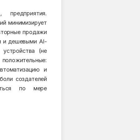
 предприятия.
ний минимизирует
овторные продажи
и и дешевыми AI-
 устройства (не
ы положительные:
автоматизацию и
 боли создателей
аться по мере