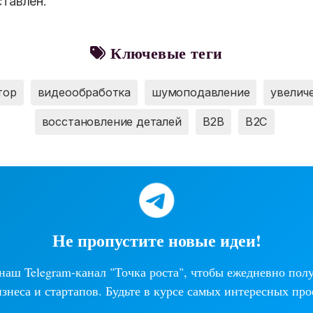
ставлен.
Ключевые теги
тор
видеообработка
шумоподавление
увелич
восстановление деталей
B2B
B2C
Не пропустите новые идеи!
аш Telegram-канал "Точка роста", чтобы ежедневно пол
изнеса и стартапов. Будьте в курсе самых интересных про