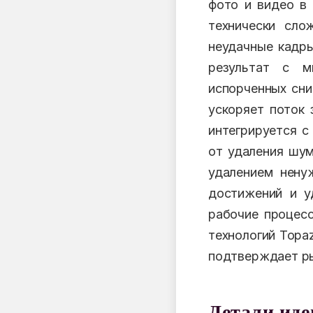
фото и видео в
технически сло
неудачные кадры
результат с 
испорченных сни
ускоряет поток 
интегрируется с
от удаления шум
удалением нену
достижений и у
рабочие процес
технологий Topaz
подтверждает ры
Детали ид