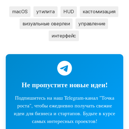
macOS
утилита
HUD
кастомизация
визуальные оверлеи
управление
интерфейс
Не пропустите новые идеи!
Подпишитесь на наш Telegram-канал "Точка
роста", чтобы ежедневно получать свежие
идеи для бизнеса и стартапов. Будьте в курсе
самых интересных проектов!