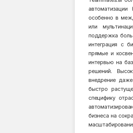
автоматизации 
особенно в меж
или мультинац
поддержка больш
интеграция с б
прямые и косвен
интервью на ба
решений. Высок
внедрение даже
быстро растуще
специфику отра
автоматизирован
бизнеса на сокр
масштабирования