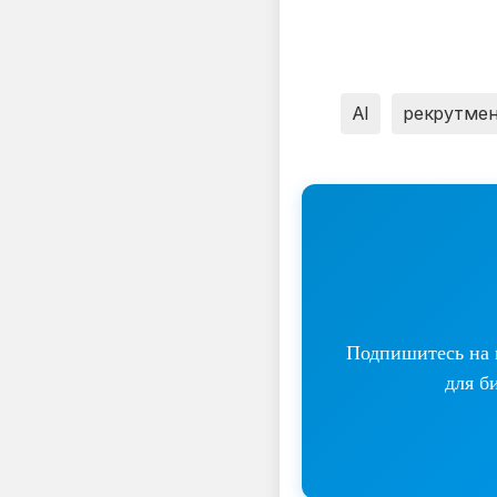
AI
рекрутме
Подпишитесь на н
для б