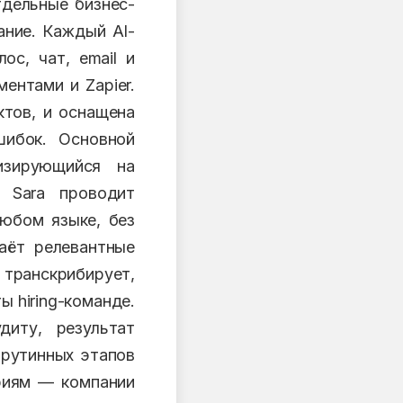
тдельные бизнес-
ание. Каждый AI-
ос, чат, email и
ентами и Zapier.
ктов, и оснащена
шибок. Основной
изирующийся на
. Sara проводит
любом языке, без
аёт релевантные
 транскрибирует,
 hiring-команде.
диту, результат
 рутинных этапов
риям — компании