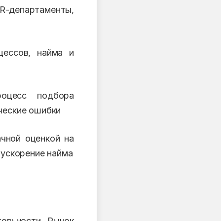
R-департаменты,
цессов, найма и
оцесс подбора
еческие ошибки
чной оценкой на
и ускорение найма
тельности. Рынок