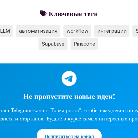
Ключевые теги
LLM
автоматизация
workflow
интеграции
Supabase
Pinecone
Не пропустите новые идеи!
аш Telegram-канал "Точка роста", чтобы ежедневно пол
изнеса и стартапов. Будьте в курсе самых интересных про
Подписаться на канал