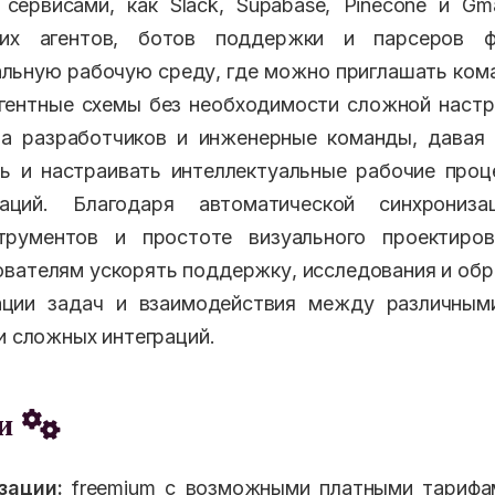
сервисами, как Slack, Supabase, Pinecone и Gm
ских агентов, ботов поддержки и парсеров ф
альную рабочую среду, где можно приглашать ком
гентные схемы без необходимости сложной наст
на разработчиков и инженерные команды, давая
ть и настраивать интеллектуальные рабочие про
раций. Благодаря автоматической синхрониз
трументов и простоте визуального проектиров
ователям ускорять поддержку, исследования и обр
ации задач и взаимодействия между различным
и сложных интеграций.
еи
зации:
freemium с возможными платными тарифа