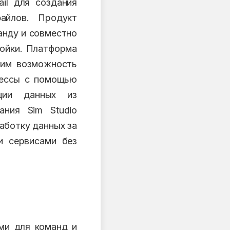
ail для создания
айлов. Продукт
анду и совместно
ройки. Платформа
 им возможность
цессы с помощью
ации данных из
ания Sim Studio
аботку данных за
и сервисами без
ми для команд и