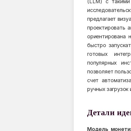
(LLM) с такими 
исследователь
предлагает визу
проектировать а
ориентирована 
быстро запуска
готовых интег
популярных инс
позволяет польз
счет автоматиз
ручных загрузок 
Детали ид
Модель монети