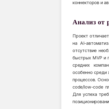
коннекторов и а
Анализ от 
Проект отличает
на AI-автомати
отсутствие необ
быстрых MVP и п
средних компа
особенно среди 
процессов. Осно
code/low-code п
Для успеха треб
позиционировани