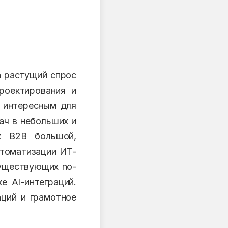
а растущий спрос
роектирования и
т интересным для
ач в небольших и
к B2B большой,
втоматизации ИТ-
существующих no-
е AI-интеграций.
аций и грамотное