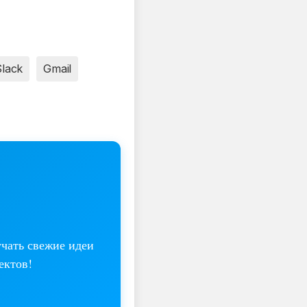
Slack
Gmail
учать свежие идеи
ектов!