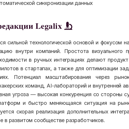
втоматической синхронизации данных
редакции Legalix
ся сильной технологической основой и фокусом н
зацию внутри компаний. Простота визуального п
ходимости в ручных интеграциях делают продук
илотов в стартапах, а также для оптимизации зад
ниях. Потенциал масштабирования через рыно
хакерских команд, AI-лабораторий и внутренней а
вная угроза — высокая конкуренция со стороны 
латформ и быстро меняющаяся ситуация на рынк
уется скорая реализация дополнительных интегр
е в развитом сообществе разработчиков.