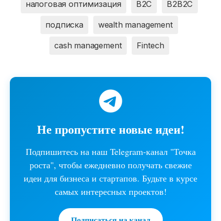
налоговая оптимизация
B2C
B2B2C
подписка
wealth management
cash management
Fintech
Не пропустите новые идеи!
Подпишитесь на наш Telegram-канал "Точка
роста", чтобы ежедневно получать свежие
идеи для бизнеса и стартапов. Будьте в курсе
самых интересных проектов!
Подписаться на канал