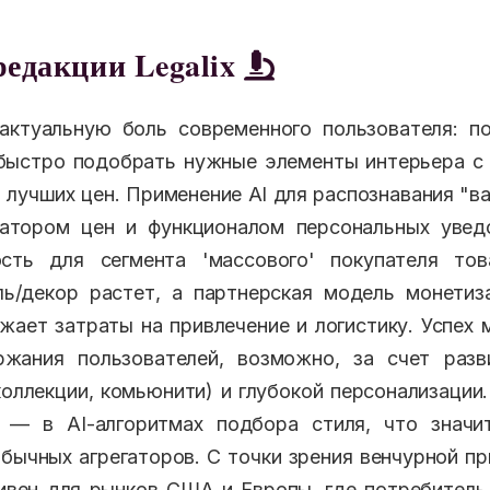
редакции Legalix
актуальную боль современного пользователя: п
быстро подобрать нужные элементы интерьера с 
 лучших цен. Применение AI для распознавания "ва
атором цен и функционалом персональных увед
сть для сегмента 'массового' покупателя то
ль/декор растет, а партнерская модель монетиз
жает затраты на привлечение и логистику. Успех
ржания пользователей, возможно, за счет разв
оллекции, комьюнити) и глубокой персонализации.
 — в AI-алгоритмах подбора стиля, что значи
обычных агрегаторов. С точки зрения венчурной пр
ивен для рынков США и Европы, где потребител