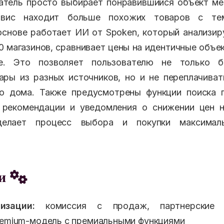
атель просто выбирает понравившийся объект ме
рвис находит больше похожих товаров с т
основе работает ИИ от Spoken, который анализи
0 магазинов, сравнивает цены на идентичные объе
ые. Это позволяет пользователю не только б
ры из разных источников, но и не переплачива
го дома. Также предусмотрены функции поиска 
 рекомендации и уведомления о снижении цен 
делает процесс выбора и покупки максима
еи
изации:
комиссия с продаж, партнерские в
eemium-модель с премиальными функциями