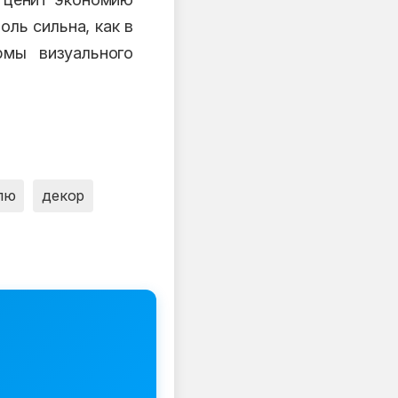
оль сильна, как в
рмы визуального
лю
декор