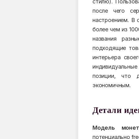
стилю). Пользов
после чего се
настроением. В 
более чем из 100
названия разн
подходящие това
интерьера свое
индивидуальные
позиции, что 
экономичным.
Детали ид
Модель монет
потенциально fr