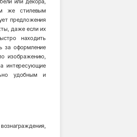
бели или декора,
ем же стилевым
рует предложения
кты, даже если их
ыстро находить
ть за оформление
по изображению,
на интересующие
льно удобным и
ознаграждения,