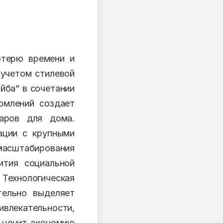
отерю времени и
учетом стилевой
йба" в сочетании
омлений создает
варов для дома.
ации с крупными
 масштабирования
ития социальной
 Технологическая
тельно выделяет
ивлекательности,
ь ценит экономию