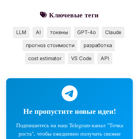
Ключевые теги
LLM
AI
токены
GPT-4o
Claude
прогноз стоимости
разработка
cost estimator
VS Code
API
Не пропустите новые идеи!
Подпишитесь на наш Telegram-канал "Точка
роста", чтобы ежедневно получать свежие