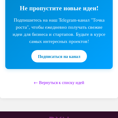
Не пропустите новые идеи!
Подпишитесь на наш Telegram-канал "Точка
роста", чтобы ежедневно получать свежие
идеи для бизнеса и стартапов. Будьте в курсе
самых интересных проектов!
Подписаться на канал
← Вернуться к списку идей