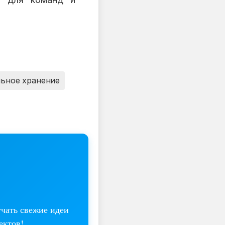
льное хранение
учать свежие идеи
ектов!