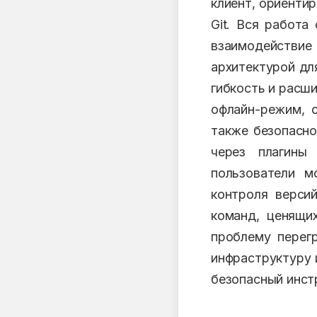
клиент, ориенти
Git. Вся работа
взаимодействие
архитектурой дл
гибкость и расш
офлайн-режим, о
также безопасно
через плагины
пользователи м
контроля верси
команд, ценящи
проблему перег
инфраструктуру 
безопасный инст