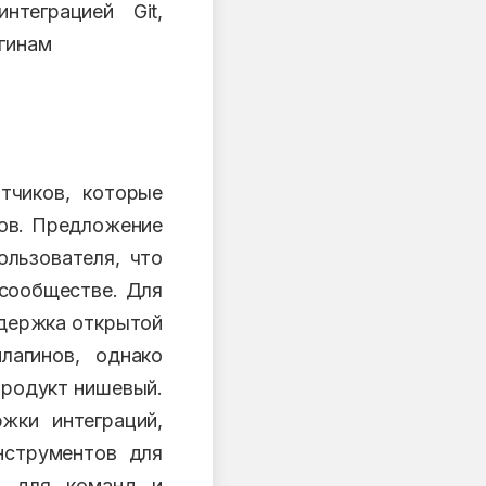
нтеграцией Git,
гинам
тчиков, которые
тов. Предложение
ользователя, что
сообществе. Для
ддержка открытой
лагинов, однако
продукт нишевый.
жки интеграций,
нструментов для
и для команд и