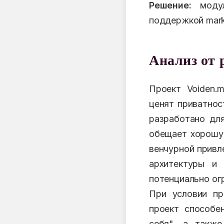
Решение:
модуль
поддержкой mar
Анализ от 
Проект Voiden.
ценят приватнос
разработано для
обещает хорошу
венчурной привл
архитектуры и 
потенциально ог
При условии пр
проект способе
себя", а такж