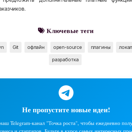
аказчиков.
Ключевые теги
wn
Git
офлайн
open-source
плагины
лока
разработка
Не пропустите новые идеи!
аш Telegram-канал "Точка роста", чтобы ежедневно пол
изнеса и стартапов. Будьте в курсе самых интересных про