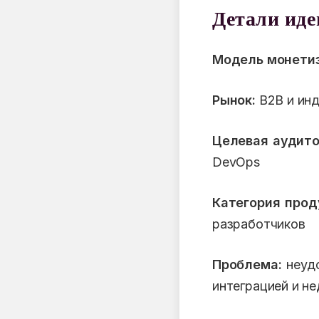
Детали ид
Модель монетиз
Рынок:
B2B и ин
Целевая аудито
DevOps
Категория прод
разработчиков
Проблема:
неудо
интеграцией и н