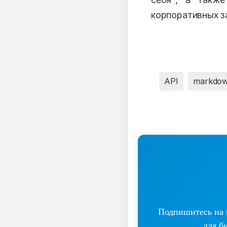
корпоративных з
API
markdo
Подпишитесь на н
для б