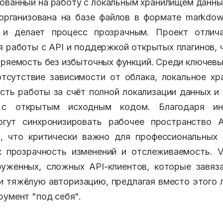
рованный на работу с локальным хранилищем данных
 организована на базе файлов в формате markdo
 и делает процесс прозрачным. Проект отлич
я работы с API и поддержкой открытых плагинов, 
иряемость без избыточных функций. Среди ключевы
тсутствие зависимости от облака, локальное хр
сть работы за счёт полной локализации данных и
 с открытым исходным кодом. Благодаря инт
огут синхронизировать рабочее пространство 
й, что критически важно для профессиональных 
х прозрачность изменений и отслеживаемость. V
руженных, сложных API-клиентов, которые завяз
и тяжёлую авторизацию, предлагая вместо этого л
румент "под себя".