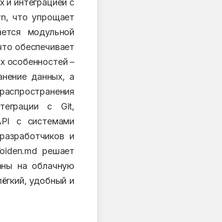
 и интеграцией с
wn, что упрощает
ается модульной
что обеспечивает
х особенностей –
анение данных, а
 распространения
еграции с Git,
API с системами
разработчиков и
oiden.md решает
аны на облачную
ёгкий, удобный и