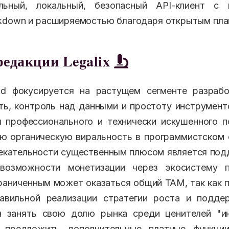
ный, локальный, безопасный API-клиент с и
kdown и расширяемостью благодаря открытым пла
редакции Legalix
md фокусируется на растущем сегменте разрабо
ть, контроль над данными и простоту инструмен
 профессионального и технически искушенного п
ю органическую виральность в программистском 
екательности существенным плюсом является по
возможности монетизации через экосистему п
раниченным может оказаться общий TAM, так как 
авильной реализации стратегии роста и поддер
н занять свою долю рынка среди ценителей "и
е предложить дополнительные платные функци