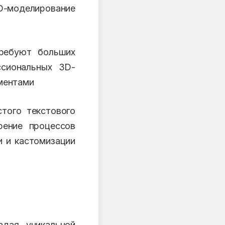
D-моделирование
ребуют больших
ссиональных 3D-
ментами
того текстового
рение процессов
и и кастомизации
адая уникальной