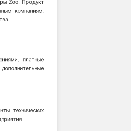
уры Zoo. Продукт
пным компаниям,
тва.
ениями, платные
 дополнительные
нты технических
дприятия