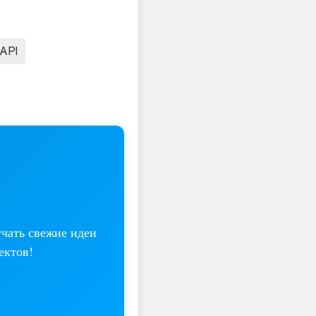
API
учать свежие идеи
ектов!