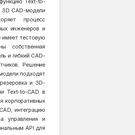
функцию Text-to-
ые 3D CAD-модели
оряет процесс
ных инженеров и
е имеет тестовую
ны собственная
ль и гибкий CAD-
тчиков. Решение
-модели подходят
фрезеровка и 3D-
и Text-to-CAD в
ля корпоративных
-CAD, интеграцию
а управления и
ональным API для