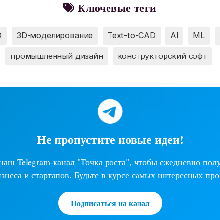
Ключевые теги
D
3D-моделирование
Text-to-CAD
AI
ML
промышленный дизайн
конструкторский софт
Не пропустите новые идеи!
аш Telegram-канал "Точка роста", чтобы ежедневно пол
изнеса и стартапов. Будьте в курсе самых интересных про
Подписаться на канал