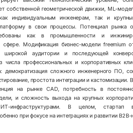
ет собственной геометрической движки, ML-модел
как индивидуальным инженерам, так и крупн
платформу в свои процессы. Потенциал рынка
ребованы как в промышленности и инжинир
й сфере. Модификация бизнес-модели freemium о
я широкой аудитории и последующей конвер
из числа профессиональных и корпоративных кли
а: демократизация сложного инженерного ПО, со
ктирование, простота интеграции и кастомизации. 
енция на рынке CAD, потребность в постоян
дели, и сложность выхода на крупных корпорати
ИТ-инфраструктурами. В целом, стартап 
обенно при фокусе на интеграциях и развитии B2B-