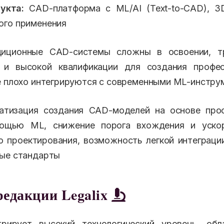
укта:
CAD-платформа с ML/AI (Text-to-CAD), 3
ого применения
иционные CAD-системы сложны в освоении, т
 и высокой квалификации для создания профе
е плохо интегрируются с современными ML-инстру
тизация создания CAD-моделей на основе прос
ощью ML, снижение порога вхождения и уско
о проектирования, возможность легкой интеграци
ные стандарты
редакции Legalix
рирует высокий технологический уровень, обл