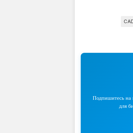
CA
Подпишитесь на н
для б