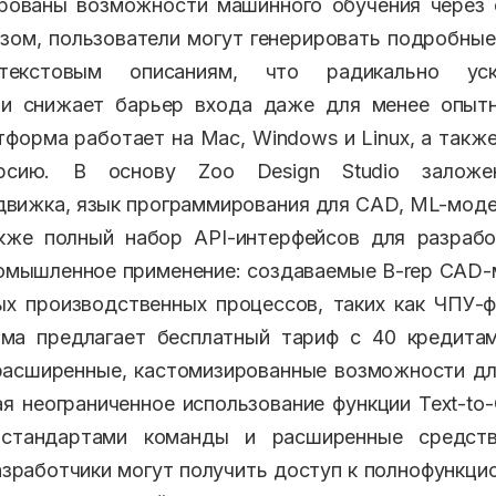
рованы возможности машинного обучения через 
зом, пользователи могут генерировать подробн
екстовым описаниям, что радикально уск
 и снижает барьер входа даже для менее опыт
тформа работает на Mac, Windows и Linux, а такж
рсию. В основу Zoo Design Studio заложе
движка, язык программирования для CAD, ML-моде
акже полный набор API-интерфейсов для разрабо
омышленное применение: создаваемые B-rep CAD
х производственных процессов, таких как ЧПУ-
рма предлагает бесплатный тариф с 40 кредитам
расширенные, кастомизированные возможности д
ая неограниченное использование функции Text-to
 стандартами команды и расширенные средств
азработчики могут получить доступ к полнофункци