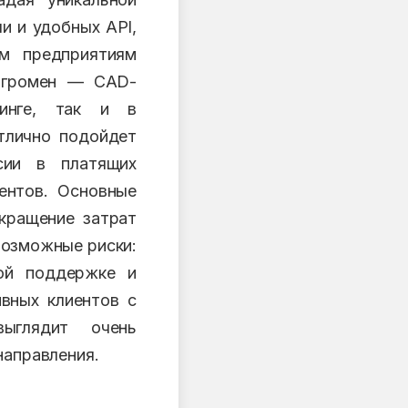
и и удобных API,
ым предприятиям
 огромен — CAD-
инге, так и в
тлично подойдет
сии в платящих
ентов. Основные
кращение затрат
Возможные риски:
ной поддержке и
вных клиентов с
выглядит очень
направления.