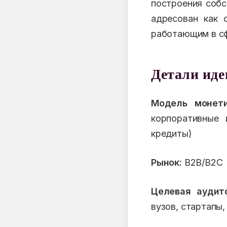
построения собс
адресован как 
работающим в сф
Детали ид
Модель монети
корпоративные 
кредиты)
Рынок:
B2B/B2C
Целевая аудит
вузов, стартапы