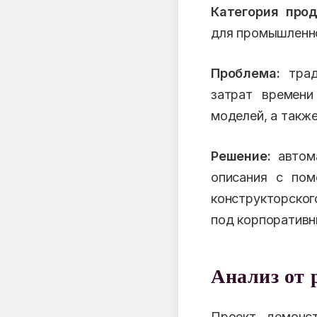
Категория прод
для промышленн
Проблема:
трад
затрат времени
моделей, а такж
Решение:
автома
описания с пом
конструкторског
под корпоратив
Анализ от 
Проект демонст