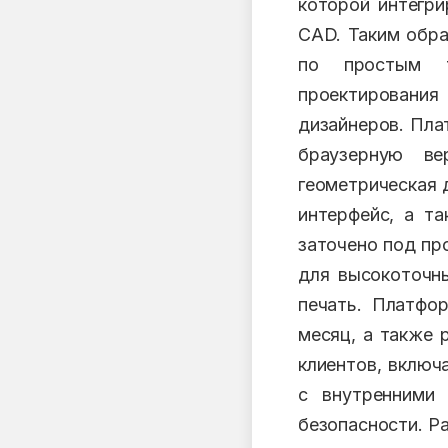
которой интегри
CAD. Таким обра
по простым т
проектирования
дизайнеров. Пла
браузерную ве
геометрическая 
интерфейс, а т
заточено под пр
для высокоточны
печать. Платфо
месяц, а также 
клиентов, включ
с внутренними
безопасности. Р