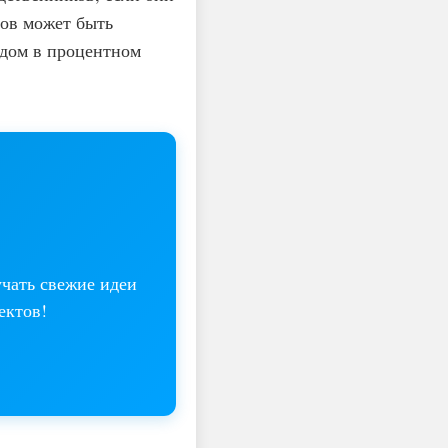
тов может быть
удом в процентном
учать свежие идеи
ектов!