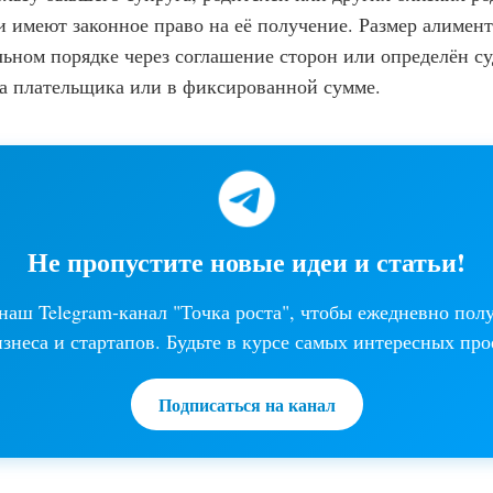
 имеют законное право на её получение. Размер алимен
льном порядке через соглашение сторон или определён с
а плательщика или в фиксированной сумме.
Не пропустите новые идеи и статьи!
аш Telegram-канал "Точка роста", чтобы ежедневно пол
изнеса и стартапов. Будьте в курсе самых интересных про
Подписаться на канал