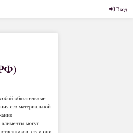
Вход
РФ)
собой обязательные
ения его материальной
жание
о алименты могут
дственников, если они