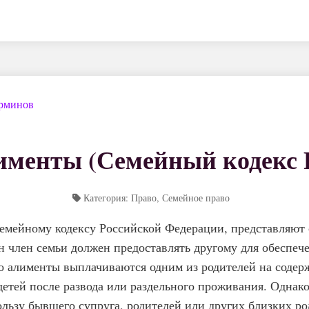
ерминов
именты (Семейный кодекс 
Категория: Право, Семейное право
емейному кодексу Российской Федерации, представляют 
н член семьи должен предоставлять другому для обеспеч
о алименты выплачиваются одним из родителей на содер
етей после развода или раздельного проживания. Однак
ользу бывшего супруга, родителей или других близких ро