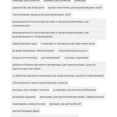
унитазы для туалетов
сиденья для туалетов
абажуры
держатели для абажуров
краны-смесители для водопроводных труб
смесительные краны для водопроводных труб
принадлежности регулировочные и предохранительные для
газопроводов
принадлежности регулировочные и предохранительные для
водопроводного оборудования
аккумуляторы пара
установки и аппараты для умягчения воды
колпаки вытяжные лабораторные
стерилизаторы воздуха
воздухоочистители
дистилляторы*
горелки спиртовые
приспособления противоослепляющие для транспортных средств
[аксессуары для ламп]
устройства против ослепления для транспортных средств [светильники]
обогреватели стекол транспортных средств
насадки для газовых горелок
установки систем водоснабжения
реакторы ядерные
автоклавы для приготовления пищи, электрические
скороварки электрические
фонари для автомобилей
автомобильные фары