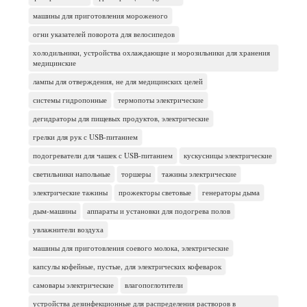
машины для приготовления мороженого
огни указателей поворота для велосипедов
холодильники, устройства охлаждающие и морозильники для хранения
медицинские
лампы для отверждения, не для медицинских целей
системы гидропонные
термопоты электрические
дегидраторы для пищевых продуктов, электрические
грелки для рук с USB-питанием
подогреватели для чашек с USB-питанием
кускусницы электрические
светильники напольные
торшеры
тажины электрические
электрические тажины
прожекторы световые
генераторы дыма
дым-машины
аппараты и установки для подогрева полов
увлажнители воздуха
машины для приготовления соевого молока, электрические
капсулы кофейные, пустые, для электрических кофеварок
самовары электрические
влагопоглотители
устройства дезинфекционные для распределения растворов в