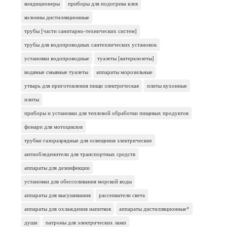
кондиционеры
приборы для подогрева клея
колонны дистилляционные
трубы [части санитарно-технических систем]
трубы для водопроводных сантехнических установок
установки водопроводные
туалеты [ватерклозеты]
водяные смывные туалеты
аппараты морозильные
утварь для приготовления пищи электрическая
плиты кухонные
плиты
приборы и установки для тепловой обработки пищевых продуктов
фонари для мотоциклов
трубки газоразрядные для освещения электрические
антиобледенители для транспортных средств
аппараты для дезинфекции
установки для обессоливания морской воды
аппараты для высушивания
рассеиватели света
аппараты для охлаждения напитков
аппараты дистилляционные*
души
патроны для электрических ламп