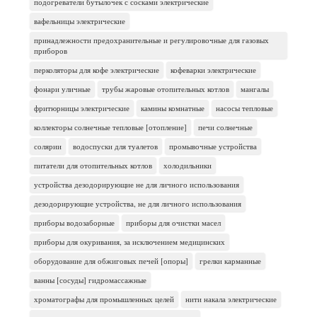
подогреватели бутылочек с сосками электрические
вафельницы электрические
принадлежности предохранительные и регулировочные для газовых
приборов
перколяторы для кофе электрические
кофеварки электрические
фонари уличные
трубы жаровые отопительных котлов
мангалы
фритюрницы электрические
камины комнатные
насосы тепловые
коллекторы солнечные тепловые [отопление]
печи солнечные
солярии
водоспуски для туалетов
промывочные устройства
питатели для отопительных котлов
холодильники
устройства дезодорирующие не для личного использования
дезодорирующие устройства, не для личного использования
приборы водозаборные
приборы для очистки масел
приборы для окуривания, за исключением медицинских
оборудование для обжиговых печей [опоры]
грелки карманные
ванны [сосуды] гидромассажные
хроматографы для промышленных целей
нити накала электрические