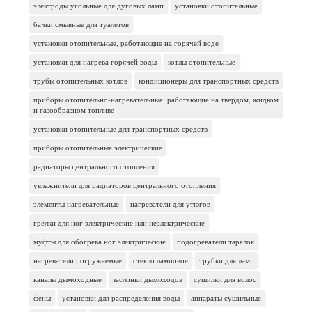
электроды угольные для дуговых ламп
установки отопительные
бачки смывные для туалетов
установки отопительные, работающие на горячей воде
установки для нагрева горячей воды
котлы отопительные
трубы отопительных котлов
кондиционеры для транспортных средств
приборы отопительно-нагревательные, работающие на твердом, жидком
и газообразном топливе
установки отопительные для транспортных средств
приборы отопительные электрические
радиаторы центрального отопления
увлажнители для радиаторов центрального отопления
элементы нагревательные
нагреватели для утюгов
грелки для ног электрические или неэлектрические
муфты для обогрева ног электрические
подогреватели тарелок
нагреватели погружаемые
стекло ламповое
трубки для ламп
каналы дымоходные
заслонки дымоходов
сушилки для волос
фены
установки для распределения воды
аппараты сушильные