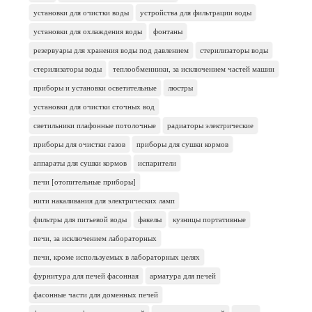
установки для очистки воды
устройства для фильтрации воды
установки для охлаждения воды
фонтаны
резервуары для хранения воды под давлением
стерилизаторы воды
стерилизаторы воды
теплообменники, за исключением частей машин
приборы и установки осветительные
люстры
установки для очистки сточных вод
светильники плафонные потолочные
радиаторы электрические
приборы для очистки газов
приборы для сушки кормов
аппараты для сушки кормов
испарители
печи [отопительные приборы]
нити накаливания для электрических ламп
фильтры для питьевой воды
факелы
кузницы портативные
печи, за исключением лабораторных
печи, кроме используемых в лабораторных целях
фурнитура для печей фасонная
арматура для печей
фасонные части для доменных печей