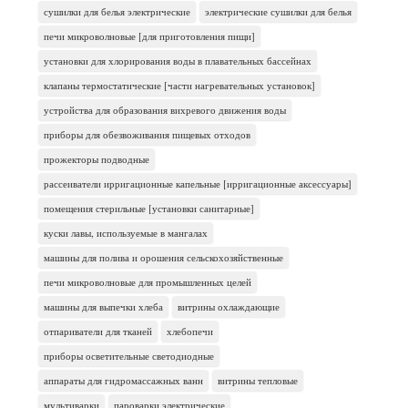
сушилки для белья электрические
электрические сушилки для белья
печи микроволновые [для приготовления пищи]
установки для хлорирования воды в плавательных бассейнах
клапаны термостатические [части нагревательных установок]
устройства для образования вихревого движения воды
приборы для обезвоживания пищевых отходов
прожекторы подводные
рассеиватели ирригационные капельные [ирригационные аксессуары]
помещения стерильные [установки санитарные]
куски лавы, используемые в мангалах
машины для полива и орошения сельскохозяйственные
печи микроволновые для промышленных целей
машины для выпечки хлеба
витрины охлаждающие
отпариватели для тканей
хлебопечи
приборы осветительные светодиодные
аппараты для гидромассажных ванн
витрины тепловые
мультиварки
пароварки электрические