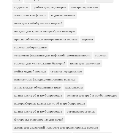
гидранты
пробки для радиаторов
фонари карманные
электрические фонари
водонагреватели
печи для хлебобулочных изделий
насадки для кранов антиразбрызгивающие
приспособления для поворачивания вертела
вертела
горелки лабораторные
установки факельные для нефтяной промышленности
горелки
горелки для уничтожения бактерий
котлы для прачечных
мойка медной посуды
туалеты передвижные
вентиляторы [кондиционирование воздуха]
аппараты для обжаривания кофе
калориферы
краны для труб и трубопроводов
вентили для труб и трубопроводов
водоразборные краны для труб и трубопроводов
краны для труб и трубопроводов
регенераторы тепла
футеровка огнеупорная для печей
лампы для указателей поворота для транспортных средств