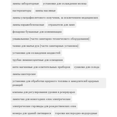
лампы лабораторные
установки для охлаждения молока
пастеризаторы
лампы масляные
лампы ультрафиолетового излучения, за исключением медицинских
лампы взрывобезопасные
отражатели для ламп
фонарики бумажные для иллюминации
умывальники [части санитарно-технического оборудования]
тазики для мытья рук [части санитарных установок]
установки для охлаждения жидкостей
трубки люминесцентные для освещения
нити магниевые для осветительных приборов
сушилки для солода
лампы шахтерские
установки для обработки ядерного топлива и замедлителей ядерных
реакций
клапаны для регулирования уровня в резервуарах
лампочки для новогодних елок электрические
электрические гирлянды для рождественских елок
номера для зданий светящиеся
горелки кислородно-водородные