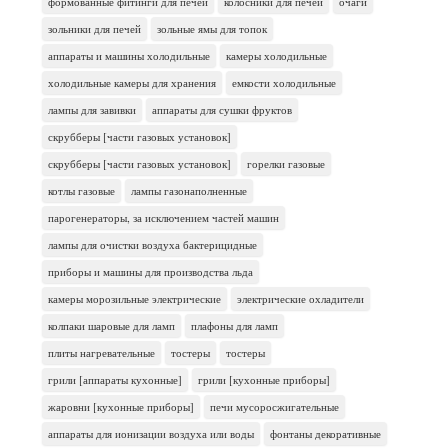
формованные фитинги для печей
колосники для печей
очаги
зольники для печей
зольные ямы для топок
аппараты и машины холодильные
камеры холодильные
холодильные камеры для хранения
емкости холодильные
лампы для завивки
аппараты для сушки фруктов
скрубберы [части газовых установок]
скрубберы [части газовых установок]
горелки газовые
котлы газовые
лампы газонаполненные
парогенераторы, за исключением частей машин
лампы для очистки воздуха бактерицидные
приборы и машины для производства льда
камеры морозильные электрические
электрические охладители
колпаки шаровые для ламп
плафоны для ламп
плиты нагревательные
тостеры
тостеры
грили [аппараты кухонные]
грили [кухонные приборы]
жаровни [кухонные приборы]
печи мусоросжигательные
аппараты для ионизации воздуха или воды
фонтаны декоративные