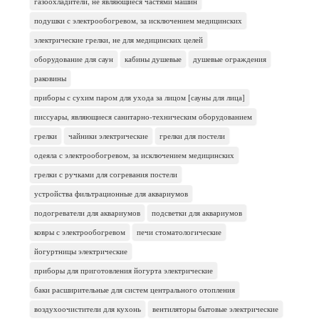
газоохладители, не являющиеся частями машин
подушки с электрообогревом, за исключением медицинских
электрические грелки, не для медицинских целей
оборудование для саун
кабины душевые
душевые ограждения
раковины
приборы с сухим паром для ухода за лицом [сауны для лица]
писсуары, являющиеся санитарно-техническим оборудованием
грелки
чайники электрические
грелки для постели
одеяла с электрообогревом, за исключением медицинских
грелки с ручками для согревания постели
устройства фильтрационные для аквариумов
подогреватели для аквариумов
подсветки для аквариумов
ковры с электрообогревом
печи стоматологические
йогуртницы электрические
приборы для приготовления йогурта электрические
баки расширительные для систем центрального отопления
воздухоочистители для кухонь
вентиляторы бытовые электрические