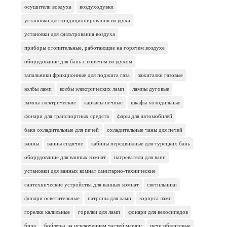
осушители воздуха
воздуходувки
установки для кондиционирования воздуха
установки для фильтрования воздуха
приборы отопительные, работающие на горячем воздухе
оборудование для бань с горячим воздухом
запальники фрикционные для поджига газа
зажигалки газовые
колбы ламп
колбы электрических ламп
лампы дуговые
лампы электрические
каркасы печные
шкафы холодильные
фонари для транспортных средств
фары для автомобилей
баки охладительные для печей
охладительные чаны для печей
ванны
ванны сидячие
кабины передвижные для турецких бань
оборудование для ванных комнат
нагреватели для ванн
установки для ванных комнат санитарно-технические
сантехнические устройства для ванных комнат
светильники
фонари осветительные
патроны для ламп
корпуса ламп
горелки калильные
горелки для ламп
фонари для велосипедов
биде
бойлеры, за исключением частей машин
печи обжиговые