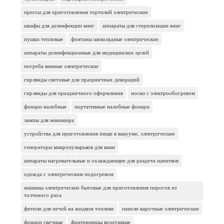
прессы для приготовления тортилий электрические
шкафы для дезинфекции книг
аппараты для стерилизации книг
пушки тепловые
фонтаны шоколадные электрические
аппараты дезинфекционные для медицинских целей
погреба винные электрические
гирлянды световые для праздничных декораций
гирлянды для праздничного оформления
носки с электрообогревом
фонари налобные
портативные налобные фонари
лампы для маникюра
устройства для приготовления пищи в вакууме, электрические
генераторы микропузырьков для ванн
аппараты нагревательные и охлаждающие для раздачи напитков
одежда с электрическим подогревом
машины электрические бытовые для приготовления пирогов из
толченого риса
фитили для печей на жидком топливе
панели варочные электрические
фонари свечные
фритюрницы воздушные