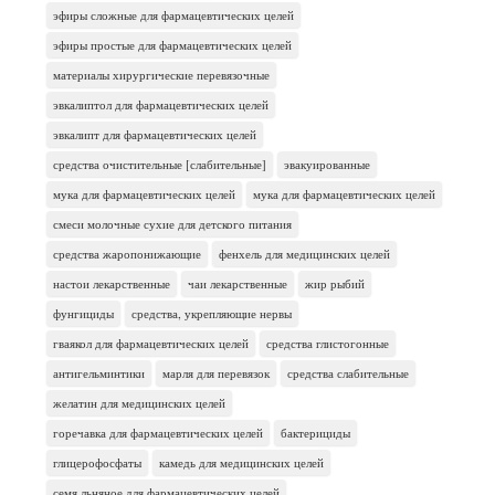
эфиры сложные для фармацевтических целей
эфиры простые для фармацевтических целей
материалы хирургические перевязочные
эвкалиптол для фармацевтических целей
эвкалипт для фармацевтических целей
средства очистительные [слабительные]
эвакуированные
мука для фармацевтических целей
мука для фармацевтических целей
смеси молочные сухие для детского питания
средства жаропонижающие
фенхель для медицинских целей
настои лекарственные
чаи лекарственные
жир рыбий
фунгициды
средства, укрепляющие нервы
гваякол для фармацевтических целей
средства глистогонные
антигельминтики
марля для перевязок
средства слабительные
желатин для медицинских целей
горечавка для фармацевтических целей
бактерициды
глицерофосфаты
камедь для медицинских целей
семя льняное для фармацевтических целей