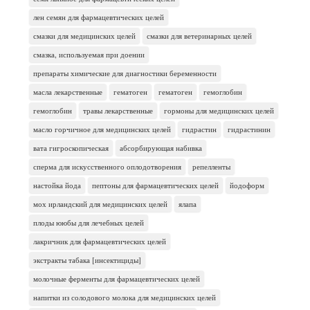
лен семян для фармацевтических целей
смазки для медицинских целей
смазки для ветеринарных целей
смазка, используемая при доении
препараты химические для диагностики беременности
масла лекарственные
гематоген
гематоген
гемоглобин
гемоглобин
травы лекарственные
гормоны для медицинских целей
масло горчичное для медицинских целей
гидрастин
гидрастинин
вата гигроскопическая
абсорбирующая набивка
сперма для искусственного оплодотворения
репелленты
настойка йода
пептоны для фармацевтических целей
йодоформ
мох ирландский для медицинских целей
ялапа
плоды ююбы для лечебных целей
лакричник для фармацевтических целей
экстракты табака [инсектициды]
молочные ферменты для фармацевтических целей
напитки из солодового молока для медицинских целей