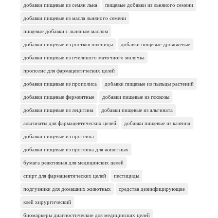
добавки пищевые из семян льна
пищевые добавки из льняного семени
добавки пищевые из масла льняного семени
пищевые добавки с льняным маслом
добавки пищевые из ростков пшеницы
добавки пищевые дрожжевые
добавки пищевые из пчелиного маточного молочка
прополис для фармацевтических целей
добавки пищевые из прополиса
добавки пищевые из пыльцы растений
добавки пищевые ферментные
добавки пищевые из глюкозы
добавки пищевые из лецитина
добавки пищевые из альгината
альгинаты для фармацевтических целей
добавки пищевые из казеина
добавки пищевые из протеина
добавки пищевые из протеина для животных
бумага реактивная для медицинских целей
спирт для фармацевтических целей
пестициды
подгузники для домашних животных
средства дезинфицирующие
клей хирургический
биомаркеры диагностические для медицинских целей