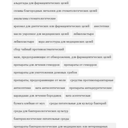
альдегиды для фармацевтических целей
сплавы благородных металлов для стоматологических целей
амальгамы стоматологические
крахмал для диетических или фармацевтических целей
анестетики
масло укропное для медицинских целей
лейкопластыри
лейкопластыри
кора ангостуры для медицинских целей
сбор чайный противоастматический
мази, предохраняющие от обморожения, для фармацевтических целей
препараты для лечения геморроя
препараты от геморроя
препараты для уничтожения домовых грибов
препараты, предохраняющие от моли
средства противопаразитарные
антисептики
вата антисептическая
препараты антидиуретические
карандаши для лечения бородавок
вата асептическая
бумага клейкая от мух
среды питательные для культур бактерий
среды для бактериологических культур
бактериологические питательные среды
препараты бактериологические для медицинских или ветеринарных