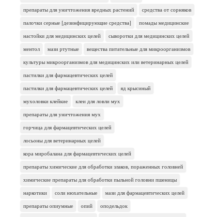
препараты для уничтожения вредных растений
средства от сорняков
палочки серные [дезинфицирующие средства]
помады медицинские
настойки для медицинских целей
сыворотки для медицинских целей
ментол
мази ртутные
вещества питательные для микроорганизмов
культуры микроорганизмов для медицинских или ветеринарных целей
пастилки для фармацевтических целей
пастилки для фармацевтических целей
яд крысиный
мухоловки клейкие
клеи для ловли мух
препараты для уничтожения мух
горчица для фармацевтических целей
лосьоны для ветеринарных целей
кора миробалана для фармацевтических целей
препараты химические для обработки злаков, пораженных головней
химические препараты для обработки пыльной головни пшеницы
наркотики
соли нюхательные
мази для фармацевтических целей
препараты опиумные
опий
оподельдок