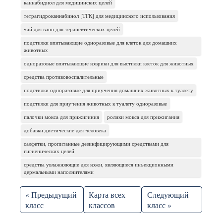
каннабидиол для медицинских целей
тетрагидроканнабинол [ТГК] для медицинского использования
чай для ванн для терапевтических целей
подстилки впитывающие одноразовые для клеток для домашних
животных
одноразовые впитывающие коврики для выстилки клеток для животных
средства противовоспалительные
подстилки одноразовые для приучения домашних животных к туалету
подстилки для приучения животных к туалету одноразовые
палочки мокса для прижигиния
ролики мокса для прижигания
добавки диетические для человека
салфетки, пропитанные дезинфицирующими средствами для
гигиенических целей
средства увлажняющие для кожи, являющиеся инъекционными
дермальными наполнителями
« Предыдущий
Карта всех
Следующий
класс
классов
класс »