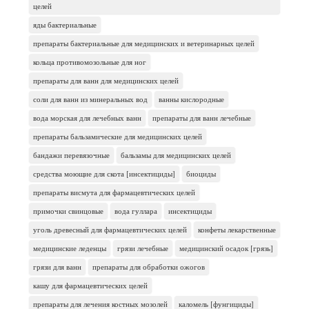
целей
яды бактериальные
препараты бактериальные для медицинских и ветеринарных целей
кольца противомозольные для ног
препараты для ванн для медицинских целей
соли для ванн из минеральных вод
ванны кислородные
вода морская для лечебных ванн
препараты для ванн лечебные
препараты бальзамические для медицинских целей
бандажи перевязочные
бальзамы для медицинских целей
средства моющие для скота [инсектициды]
биоциды
препараты висмута для фармацевтических целей
примочки свинцовые
вода гуллара
инсектициды
уголь древесный для фармацевтических целей
конфеты лекарственные
медицинские леденцы
грязи лечебные
медицинский осадок [грязь]
грязи для ванн
препараты для обработки ожогов
кашу для фармацевтических целей
препараты для лечения костных мозолей
каломель [фунгициды]