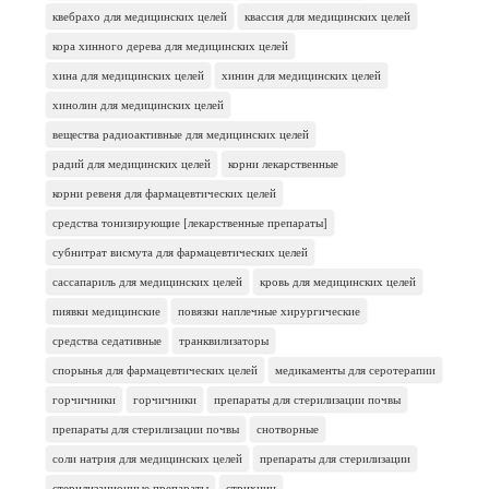
квебрахо для медицинских целей
квассия для медицинских целей
кора хинного дерева для медицинских целей
хина для медицинских целей
хинин для медицинских целей
хинолин для медицинских целей
вещества радиоактивные для медицинских целей
радий для медицинских целей
корни лекарственные
корни ревеня для фармацевтических целей
средства тонизирующие [лекарственные препараты]
субнитрат висмута для фармацевтических целей
сассапариль для медицинских целей
кровь для медицинских целей
пиявки медицинские
повязки наплечные хирургические
средства седативные
транквилизаторы
спорынья для фармацевтических целей
медикаменты для серотерапии
горчичники
горчичники
препараты для стерилизации почвы
препараты для стерилизации почвы
снотворные
соли натрия для медицинских целей
препараты для стерилизации
стерилизационные препараты
стрихнин