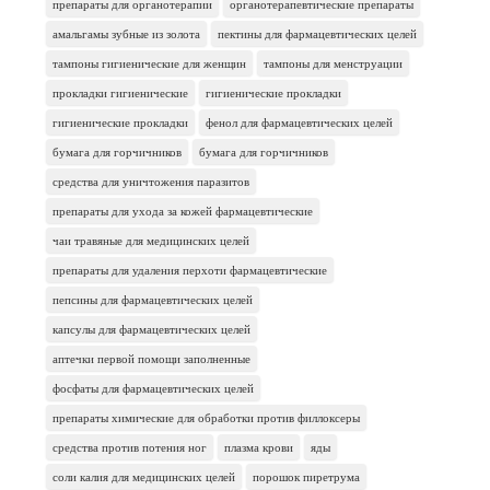
препараты для органотерапии
органотерапевтические препараты
амальгамы зубные из золота
пектины для фармацевтических целей
тампоны гигиенические для женщин
тампоны для менструации
прокладки гигиенические
гигиенические прокладки
гигиенические прокладки
фенол для фармацевтических целей
бумага для горчичников
бумага для горчичников
средства для уничтожения паразитов
препараты для ухода за кожей фармацевтические
чаи травяные для медицинских целей
препараты для удаления перхоти фармацевтические
пепсины для фармацевтических целей
капсулы для фармацевтических целей
аптечки первой помощи заполненные
фосфаты для фармацевтических целей
препараты химические для обработки против филлоксеры
средства против потения ног
плазма крови
яды
соли калия для медицинских целей
порошок пиретрума