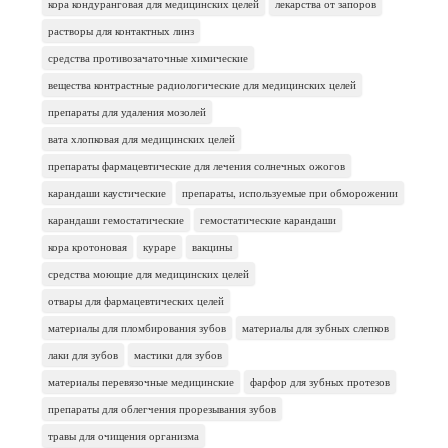
кора кондуранговая для медицинских целей
лекарства от запоров
растворы для контактных линз
средства противозачаточные химические
вещества контрастные радиологические для медицинских целей
препараты для удаления мозолей
вата хлопковая для медицинских целей
препараты фармацевтические для лечения солнечных ожогов
карандаши каустические
препараты, используемые при обморожении
карандаши гемостатические
гемостатические карандаши
кора кротоновая
кураре
вакцины
средства моющие для медицинских целей
отвары для фармацевтических целей
материалы для пломбирования зубов
материалы для зубных слепков
лаки для зубов
мастики для зубов
материалы перевязочные медицинские
фарфор для зубных протезов
препараты для облегчения прорезывания зубов
травы для очищения организма