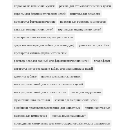
порошок из шпанских мушек
резина для стоматологических целей
сиропы для фармацевтических целей
капсулы для лекарств
препараты фармацевтические
повязки для горячих компрессов
вата для медицинских целей
корпия для медицинских целей
препараты известковые фармацевтические
средства моющие для собак [инсектициды]
репелленты для собак
препараты химико-фармацевтические
раствор хлораля водный для фармацевтических целей
хлороформ
сигареты, не содержащие табак, для медицинских целей
цементы зубные
цемент для копыт животных
воск формовочный для стоматологических целей
воск формовочный для стоматологов
свечи для окуривания
фумигационные пастилки
кокаин для медицинских целей
ошейники противопаразитарные для животных
примочки глазные
повязки для компрессов
препараты витаминные*
проводники химические для электрокардиографических электродов