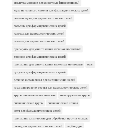
средства моющие для животных [инсектициды]
мука из льняного семени для фармацевтических целей
льняная мука для фармацевтических целей
лосьоны для фармацевтических целей
лактоза для фармацевтических целей
лактоза для фармацевтических целей
препараты для уничтожения личинок насекомых
дрожжи для фармацевтических целей
препараты для уничтожения наземных моллюсков
мази
лупулин для фармацевтических целей
резинка жевательная для медицинских целей
кора мангрового дерева для фармацевтических целей
трусы гигиенические женские
менструальные трусы
гигиенические трусы
гигиенические штаны
мята для фармацевтических целей
препараты химические для обработки против милдью
солод для фармацевтических целей
гербициды