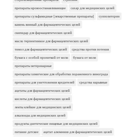
препараты кровоостанавливающие
сахар для медицинских целей
препараты сульфамидные [лекарственные препараты]
суппозитории
камень винный для фармацевтических целей
скипидар для фармацевтических целей
масло терпентинное для фармацевтических целей
тимол для фармацевтических целей
средства против потения
бумага с особой пропиткой от моли
бумага от моли
препараты ветеринарные
препараты химические для обработки пораженного винограда
препараты для уничтожения вредителей
средства нарывные
ацетаты для фармацевтических целей
кислоты для фармацевтических целей
ленты клейкие для медицинских целей
алкалоиды для медицинских целей
продукты диетические пищевые для медицинских целей
питание детское
ацетат алюминия для фармацевтических целей