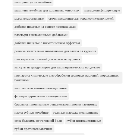
шампуни сухие лечебные
шампуни лечебные для домашних животных
мыла дезинфицирующие
мыла лекарственные
свечи массажные для терапевтических целей
добавки пищевые на основе порошка асаи
пластыри с витаминными добавками
добавки пищевые с косметическим эффектом
резинка жевательная никотиновая для отказа от курения
пластырь никотиновый для отказа от курения
капсулы из дендримеров для фармацевтических продуктов
препараты химические для обработки зерновых растений, пораженных
болезнями
наполнители кожные инъекционные
филлеры дермальные инъекционные
браслеты, пропитанные репеллентами против насекомых
пасты зубные лечебные
гели для массажа медицинские
стик-бальзамы от головной боли
губки контрацептивные
губки противозачаточные