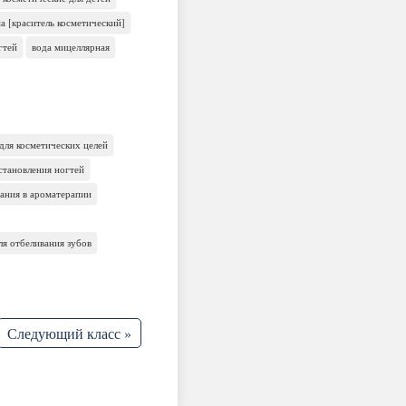
а [краситель косметический]
гтей
вода мицеллярная
ля косметических целей
сстановления ногтей
вания в ароматерапии
ля отбеливания зубов
Следующий класс »