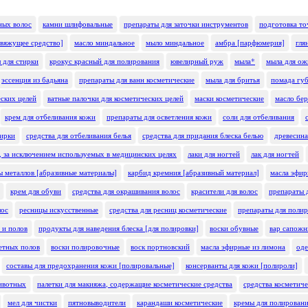
ных волос
камни шлифовальные
препараты для заточки инструментов
подготовка то
[вяжущее средство]
масло миндальное
мыло миндальное
амбра [парфюмерия]
гля
 для стирки
крокус красный для полирования
ювелирный руж
мыла*
мыла для ож
эссенция из бадьяна
препараты для ванн косметические
мыла для бритья
помада гу
еских целей
ватные палочки для косметических целей
маски косметические
масло бе
крем для отбеливания кожи
препараты для осветления кожи
соли для отбеливания
тирки
средства для отбеливания белья
средства для придания блеска белью
древесина
, за исключением используемых в медицинских целях
лаки для ногтей
лак для ногтей
ы металлов [абразивные материалы]
карбид кремния [абразивный материал]
масла эфир
крем для обуви
средства для окрашивания волос
красители для волос
препараты д
лос
ресницы искусственные
средства для ресниц косметические
препараты для поли
 и полов
продукты для наведения блеска [для полировки]
воски обувные
вар сапож
кетных полов
воски полировочные
воск портновский
масла эфирные из лимона
оде
составы для предохранения кожи [полировальные]
консерванты для кожи [полироли]
животных
палетки для макияжа, содержащие косметические средства
средства косметич
мел для чистки
пятновыводители
карандаши косметические
кремы для полирован