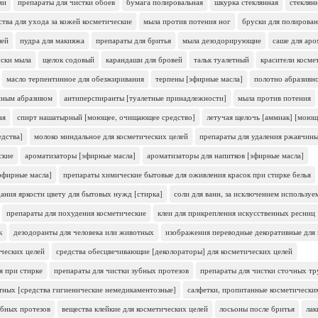
ми
препараты для чистки обоев
бумага полировальная
шкурка стеклянная
стеклян
ства для ухода за кожей косметические
мыла против потения ног
бруски для полирова
лей
пудра для макияжа
препараты для бритья
мыла дезодорирующие
саше для аро
уски мыла
щелок содовый
карандаши для бровей
тальк туалетный
красители косме
масло терпентинное для обезжиривания
терпены [эфирные масла]
полотно абразивн
нным абразивом
антиперспиранты [туалетные принадлежности]
мыла против потения
ая
спирт нашатырный [моющее, очищающее средство]
летучая щелочь [аммиак] [моющ
едства]
молоко миндальное для косметических целей
препараты для удаления ржавчин
ские
ароматизаторы [эфирные масла]
ароматизаторы для напитков [эфирные масла]
эфирные масла]
препараты химические бытовые для оживления красок при стирке белья
ания яркости цвету для бытовых нужд [стирка]
соли для ванн, за исключением использу
препараты для похудения косметические
клеи для прикрепления искусственных ресниц
к
дезодоранты для человека или животных
изображения переводные декоративные для 
ческих целей
средства обесцвечивающие [деколораторы] для косметических целей
я при стирке
препараты для чистки зубных протезов
препараты для чистки сточных тр
ных [средства гигиенические немедикаментозные]
салфетки, пропитанные косметически
убных протезов
вещества клейкие для косметических целей
лосьоны после бритья
лак