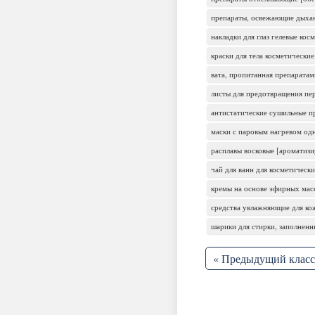
препараты, освежающие дыхан
накладки для глаз гелевые кос
краски для тела косметические
вата, пропитанная препаратам
листы для предотвращения пе
антистатические сушильные п
маски с паровым нагревом одн
расплавы восковые [ароматиз
чай для ванн для косметическ
кремы на основе эфирных масе
средства увлажняющие для ко
шарики для стирки, заполнен
« Предыдущий класс