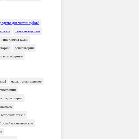
редства для чистки зубов*
я лаков
ткань наждачная
гипохлорит калия
ятории
депилятории
масла эфирные
сла]
масло гаультериевое
елиотропин
для парфюмерии
чищающее
 ветровых стекол
 бровей косметические
ые