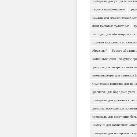
препараты для ухода за ногтя
изделия парфюмерные
сред
помады для косметических це
мыла кусковые туалетные
к
скипидар для обезжиривания
полотно наждачное со стекля
абразивы*
бумага абразивн
камни квасцовые [вяжущие ср
средства для загара косметиче
ароматизаторы для напитков [
химические вещества для прид
красители для бороды и усов
препараты для удаления красо
средства вяжущие для космети
препараты для смягчения бель
шампуни для комнатных живот
препараты для полирования з