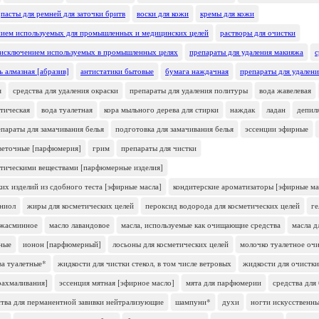
пасты для ремней для заточки бритв
воски для кожи
кремы для кожи
нием используемых для промышленных и медицинских целей
растворы для очистки
 исключением используемых в промышленных целях
препараты для удаления макияжа
с
ь алмазная [абразив]
антистатики бытовые
бумага наждачная
препараты для удалени
я
средства для удаления окраски
препараты для удаления политуры
вода жавелевая
тическая
вода туалетная
кора мыльного дерева для стирки
наждак
ладан
депил
параты для замачивания белья
подготовка для замачивания белья
эссенции эфирные
веточные [парфюмерия]
грим
препараты для чистки
атическими веществами [парфюмерные изделия]
их изделий из сдобного теста [эфирные масла]
кондитерские ароматизаторы [эфирные ма
ниол
жиры для косметических целей
пероксид водорода для косметических целей
г
 жасминное
масло лавандовое
масла, используемые как очищающие средства
масла 
тные
ионон [парфюмерный]
лосьоны для косметических целей
молочко туалетное о
ва туалетные*
жидкости для чистки стекол, в том числе ветровых
жидкости для очистки
рахмаливания]
эссенция мятная [эфирное масло]
мята для парфюмерии
средства для
ства для перманентной завивки нейтрализующие
шампуни*
духи
ногти искусственн