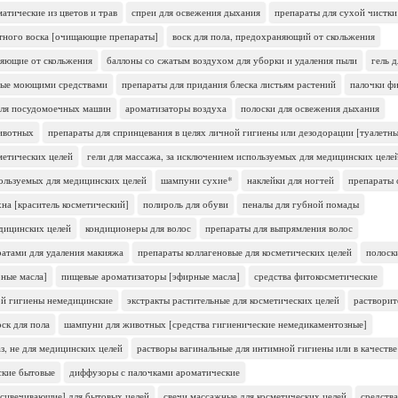
атические из цветов и трав
спреи для освежения дыхания
препараты для сухой чистки
етного воска [очищающие препараты]
воск для пола, предохраняющий от скольжения
няющие от скольжения
баллоны со сжатым воздухом для уборки и удаления пыли
гель 
нные моющими средствами
препараты для придания блеска листьям растений
палочки ф
для посудомоечных машин
ароматизаторы воздуха
полоски для освежения дыхания
ивотных
препараты для спринцевания в целях личной гигиены или дезодорации [туалетн
сметических целей
гели для массажа, за исключением используемых для медицинских целе
пользуемых для медицинских целей
шампуни сухие*
наклейки для ногтей
препараты 
хна [краситель косметический]
полироль для обуви
пеналы для губной помады
едицинских целей
кондиционеры для волос
препараты для выпрямления волос
ратами для удаления макияжа
препараты коллагеновые для косметических целей
полоск
ные масла]
пищевые ароматизаторы [эфирные масла]
средства фитокосметические
ой гигиены немедицинские
экстракты растительные для косметических целей
растворит
оск для пола
шампуни для животных [средства гигиенические немедикаментозные]
з, не для медицинских целей
растворы вагинальные для интимной гигиены или в качестве
ские бытовые
диффузоры с палочками ароматические
сцвечивающие] для бытовых целей
свечи массажные для косметических целей
средства