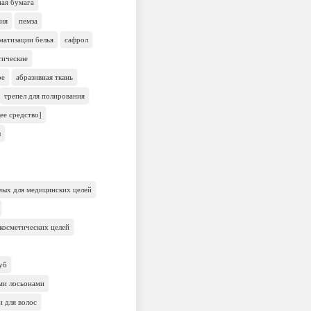
ная бумага
ния
пемза
матизации белья
сафрол
тические
ое
абразивная ткань
трепел для полирования
ее средство]
ы
емых для медицинских целей
косметических целей
уб
ми лосьонами
и для волос