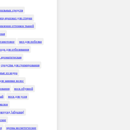
чильных средств
нец-крахмал для стирки
ивления оттенков тканей
бная
ргамотовое
мел для побелки
сода для отбеливания
 ароматическая
средства для гримирования
ные из кедра
ля завивки волос
рования
воск обувной
ный
воск для усов
колон
корунд [абразив]
еские
ия
кремы косметические