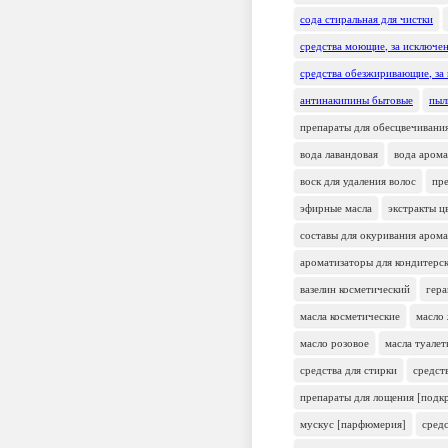
сода стиральная для чистки
средства моющие, за исключе
средства обезжиривающие, за
антинакипины бытовые
пыл
препараты для обесцвечивани
вода лавандовая
вода арома
воск для удаления волос
пре
эфирные масла
экстракты ц
составы для окуривания аром
ароматизаторы для кондитерск
вазелин косметический
гера
масла косметические
масло
масло розовое
масла туале
средства для стирки
средст
препараты для лощения [подк
мускус [парфюмерия]
сред