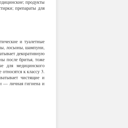
медицинские; продукты
тирки; препараты для
тические и туалетные
емы, лосьоны, шампуни,
атывает декоративную
ны после бритья, тоже
ые для медицинского
 относятся к классу 3.
хватывает чистящие и
и — личная гигиена и