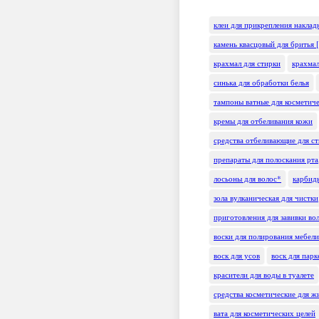
клеи для прикрепления наклад
камень квасцовый для бритья 
крахмал для стирки
крахмал
синька для обработки белья
тампоны ватные для косметич
кремы для отбеливания кожи
средства отбеливающие для с
препараты для полоскания рта
лосьоны для волос*
карбид
зола вулканическая для чистки
приготовления для завивки во
воски для полирования мебели
воск для усов
воск для пар
красители для воды в туалете
средства косметические для 
вата для косметических целей