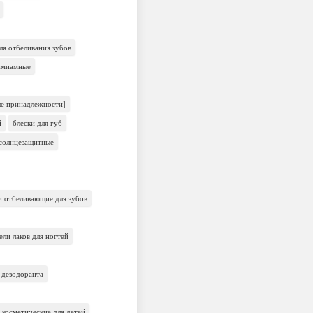
для отбеливания зубов
имиамные
ые принадлежности]
й
блески для губ
солнцезащитные
и отбеливающие для зубов
ели лаков для ногтей
 дезодоранта
 косметические для детей