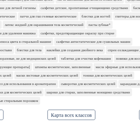
ие для личной гигиены
салфетки детские, пропитанные очищающими средствами
басм
метические
патчи для глаз гелевые косметические
блестки для ногтей
глиттеры для но
латекс жидкий для окрашивания тела косметический
пасты зубные*
и для удаления макияжа
салфетки, предотвращающие окраску при стирке
реноса цвета в стиральной машине
салфетки антистатические для сушильных машин
ростыни
блестки для тела
наклейки для создания двойного века
спреи охлаждающие д
оразовые, не для медицинских целей
таблетки для очистки кофемашин
повязки для во
ирующие препараты]
штампы косметические, заполненные
масла эфирные для использо
их целей
маски листовые для косметических целей
тоники для косметических целей
л для использования в ароматерапии
сыворотки для косметических целей
карандаши д
жи для косметических целей
шарики для стирки, заполненные моющими средствами
ные стиральным порошком
Карта всех классов