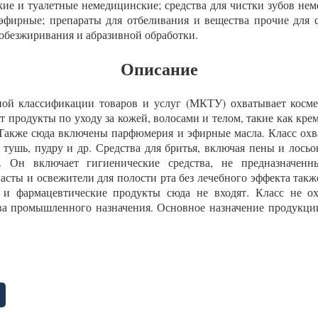
ие и туалетные немедицинские; средства для чистки зубов не
эфирные; препараты для отбеливания и вещества прочие для с
 обезжиривания и абразивной обработки.
Описание
ой классификации товаров и услуг (МКТУ) охватывает косме
ят продукты по уходу за кожей, волосами и телом, такие как кр
 Также сюда включены парфюмерия и эфирные масла. Класс охв
тушь, пудру и др. Средства для бритья, включая пены и лосьо
с. Он включает гигиенические средства, не предназначенн
сты и освежители для полости рта без лечебного эффекта также
и фармацевтические продукты сюда не входят. Класс не о
ва промышленного назначения. Основное назначение продукци