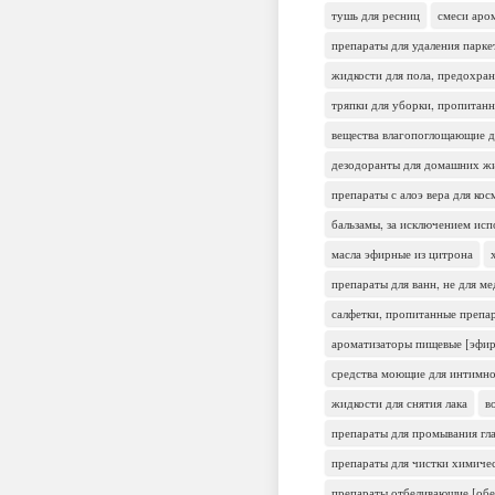
тушь для ресниц
смеси аром
препараты для удаления парк
жидкости для пола, предохра
тряпки для уборки, пропита
вещества влагопоглощающие 
дезодоранты для домашних ж
препараты с алоэ вера для ко
бальзамы, за исключением ис
масла эфирные из цитрона
препараты для ванн, не для м
салфетки, пропитанные препа
ароматизаторы пищевые [эфир
средства моющие для интимн
жидкости для снятия лака
в
препараты для промывания гла
препараты для чистки химиче
препараты отбеливающие [обе